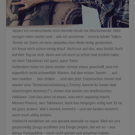
Jippie! Ich verabschiede mich bereits heute ins Wochenende. Weil
morgen mein vierter und – wie ich annehme – vorerst letzter Tattoo-
Termin ist. Dann ist mein aktuelles Arm-Motiv fertig gestochen.
Ich freue mich schon riesig drauf. Nicht nur auf das, was bleibt. Auch
auf den Tag an sich, denn wie ich euch ja schon mal erzählt habe,
ist mein Tätowierer ein ganz, ganz Toller.
Außerdem habe ich dann wieder einmal etwas geschafft, was mir
eigentlich recht schwerfällt. Warten. Auf
den ersten Termin … auf
den zweiten … den dritten … und den jetzt. Dazwischen immer mal
wieder eine Terminverschiebung („Tommy, kannst du heute statt
übermorgen kommen?“), immer mal wieder ein telefonisches
Abklären. Und das alles ist etwas, was mich zappelig macht.
Meinen Freund, den Tatöwierer, lässt das hingegen völlig kalt. Er ist
da ganz anders. Wie’s kommt, kommt’s – und am besten kommt’s
auch noch völlig anders.
Vielleicht verstehen wir uns gerade deshalb so super. Weil wir uns
gegenseitig Zeugs erzählen und Dinge zeigen, die wir so – aus
dieser Perspektive – noch nicht gehört und gesehen haben.