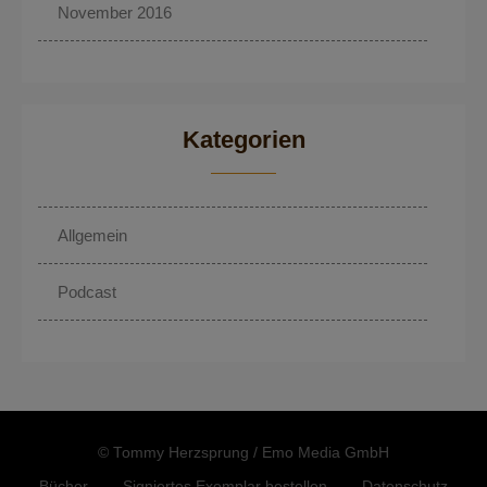
November 2016
Kategorien
Allgemein
Podcast
© Tommy Herzsprung / Emo Media GmbH
Bücher
Signiertes Exemplar bestellen
Datenschutz