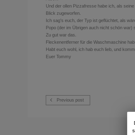
Und der ollen Pizzafresse habe ich, als sein
Blick zugeworfen.
Ich sag’s euch, der Typ ist geflüchtet, als wär
Popo (der im Übrigen auch nicht schön war) s
Zu gut war das.
Fleckenentferner für die Waschmaschine hab 
Habt euch wohl, ich hab euch lieb, und kom
Euer Tommy
Previous post
s