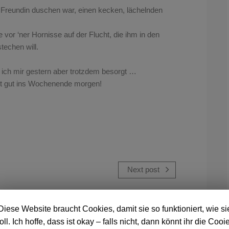
e Freundin duschen war, einen kecken, lächelnden
e vor ‘ner Hornisse auf der Flucht, die ihm in den
techen will.
ich mir gestern aber trotzdem besorgt …
mt gut ins Wochenende morgen!
Next post
Diese Website braucht Cookies, damit sie so funktioniert, wie si
oll. Ich hoffe, dass ist okay – falls nicht, dann könnt ihr die Cooi