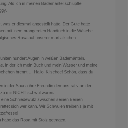
ng. Als ich in meinen Bademantel schlüpfte,
ggy.
 was er diesmal angestellt hatte. Der Gute hatte
n mit ’nem orangeroten Handtuch in die Wäsche
stalgisches Rosa auf unserer martialischen
fühlten hundert Augen in weißen Bademänteln.
he, in der ich mein Buch und mein Wasser und meine
äschchen brennt … Hallo, Klischee! Schön, dass du
n in der Sauna ihre Freundin demonstrativ an der
 zu mir NICHT schwul waren.
r eine Schniedewutz zwischen seinen Beinen
ettet sich wer kann. Wir Schwulen treiben’s ja mit
zzafresse!
h habe das Rosa mit Stolz getragen.