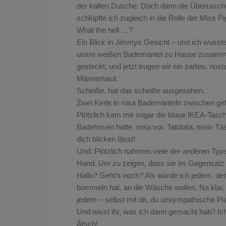
der kalten Dusche. Doch dann die Überraschu
schlüpfte ich zugleich in die Rolle der Miss Pi
What the hell …?
Ein Blick in Jimmys Gesicht – und ich wusste,
unsre weißen Bademäntel zu Hause zusamme
gesteckt, und jetzt trugen wir ein zartes, no
Männerhaut.
Scheiße, hat das scheiße ausgesehen.
Zwei Kerle in rosa Bademänteln zwischen ge
Plötzlich kam mir sogar die blaue IKEA-Tasc
Badehosen hatte, rosa vor. Tatütata, mein T
dich blicken lässt!
Und: Plötzlich nahmen viele der anderen Type
Hand. Um zu zeigen, dass sie im Gegensatz
Hallo? Geht’s noch? Als würde ich jedem, de
bommeln hat, an die Wäsche wollen. Na klar, r
jedem – selbst mit dir, du unsympathische Pi
Und wisst ihr, was ich dann gemacht hab? Ic
Ätsch!