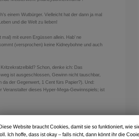
s einem Wutbürger. Vielleicht hat der dann ja mal
Leben und die Welt zu lieben!
t mal) mit euren Ergüssen allein. Hab’ ne
r kommt (versprochen) keine Kidneybohne und auch
ritzekratzelbild? Schon, denke ich: Das
htsweg ist ausgeschlossen, Gewinn nicht tauschbar,
n da der Gegenwert, 1 Cent fürs Papier?). Und:
der Veranstalter dieses Hyper-Mega-Gewinnspiels; ist
Diese Website braucht Cookies, damit sie so funktioniert, wie si
oll. Ich hoffe, dass ist okay – falls nicht, dann könnt ihr die Cooi