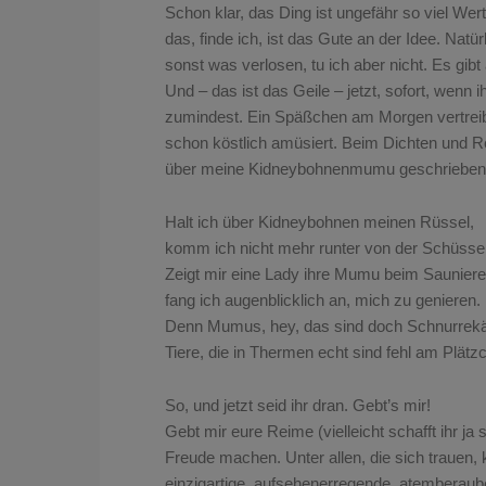
Schon klar, das Ding ist ungefähr so viel Wer
das, finde ich, ist das Gute an der Idee. Nat
sonst was verlosen, tu ich aber nicht. Es gibt
Und – das ist das Geile – jetzt, sofort, wenn 
zumindest. Ein Späßchen am Morgen vertreibt
schon köstlich amüsiert. Beim Dichten und R
über meine Kidneybohnenmumu geschrieben. H
Halt ich über Kidneybohnen meinen Rüssel,
komm ich nicht mehr runter von der Schüssel
Zeigt mir eine Lady ihre Mumu beim Sauniere
fang ich augenblicklich an, mich zu genieren.
Denn Mumus, hey, das sind doch Schnurrek
Tiere, die in Thermen echt sind fehl am Plätz
So, und jetzt seid ihr dran. Gebt’s mir!
Gebt mir eure Reime (vielleicht schafft ihr j
Freude machen. Unter allen, die sich trauen, k
einzigartige, aufsehenerregende, atembera