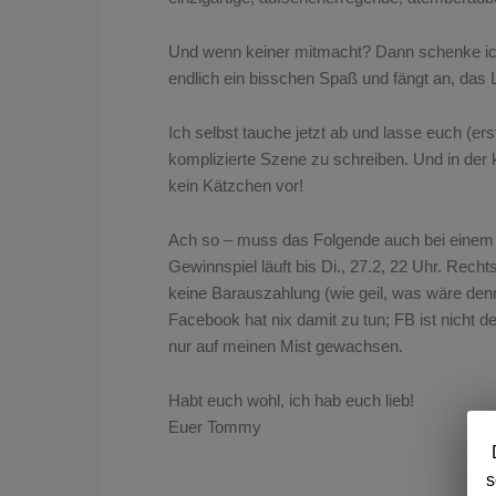
Und wenn keiner mitmacht? Dann schenke ich’
endlich ein bisschen Spaß und fängt an, das 
Ich selbst tauche jetzt ab und lasse euch (ers
komplizierte Szene zu schreiben. Und in de
kein Kätzchen vor!
Ach so – muss das Folgende auch bei einem K
Gewinnspiel läuft bis Di., 27.2, 22 Uhr. Rec
keine Barauszahlung (wie geil, was wäre den
Facebook hat nix damit zu tun; FB ist nicht 
nur auf meinen Mist gewachsen.
Habt euch wohl, ich hab euch lieb!
Euer Tommy
s