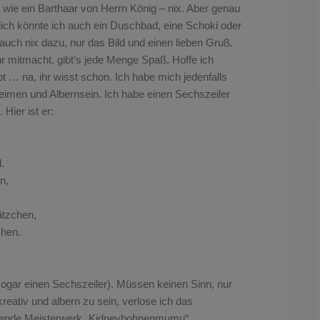
t wie ein Barthaar von Herrn König – nix. Aber genau
ürlich könnte ich auch ein Duschbad, eine Schoki oder
 auch nix dazu, nur das Bild und einen lieben Gruß.
ihr mitmacht, gibt’s jede Menge Spaß. Hoffe ich
 … na, ihr wisst schon. Ich habe mich jedenfalls
eimen und Albernsein. Ich habe einen Sechszeiler
ier ist er:
.
n,
ätzchen,
chen.
a sogar einen Sechszeiler). Müssen keinen Sinn, nur
reativ und albern zu sein, verlose ich das
ubende Meisterwerk „Kidneybohnenmumu“.