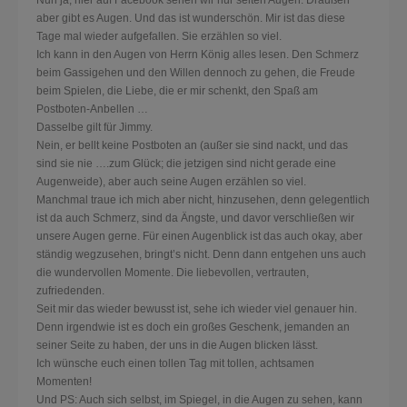
aber gibt es Augen. Und das ist wunderschön. Mir ist das diese
Tage mal wieder aufgefallen. Sie erzählen so viel.
Ich kann in den Augen von Herrn König alles lesen. Den Schmerz
beim Gassigehen und den Willen dennoch zu gehen, die Freude
beim Spielen, die Liebe, die er mir schenkt, den Spaß am
Postboten-Anbellen …
Dasselbe gilt für Jimmy.
Nein, er bellt keine Postbote
n an (außer sie sind nackt, und das
sind sie nie ….zum Glück; die jetzigen sind nicht gerade eine
Augenweide), aber auch seine Augen erzählen so viel.
Manchmal traue ich mich aber nicht, hinzusehen, denn gelegentlich
ist da auch Schmerz, sind da Ängste, und davor verschließen wir
unsere Augen gerne. Für einen Augenblick ist das auch okay, aber
ständig wegzusehen, bringt’s nicht. Denn dann entgehen uns auch
die wundervollen Momente. Die liebevollen, vertrauten,
zufriedenden.
Seit mir das wieder bewusst ist, sehe ich wieder viel genauer hin.
Denn irgendwie ist es doch ein großes Geschenk, jemanden an
seiner Seite zu haben, der uns in die Augen blicken lässt.
Ich wünsche euch einen tollen Tag mit tollen, achtsamen
Momenten!
Und PS: Auch sich selbst, im Spiegel, in die Augen zu sehen, kann