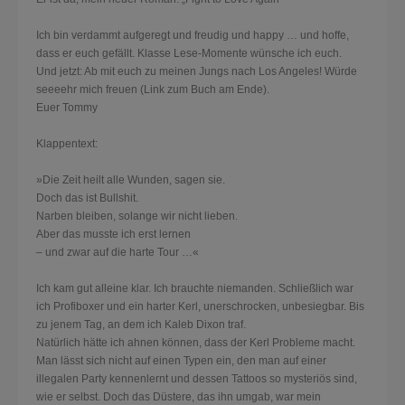
Ich bin verdammt aufgeregt und freudig und happy … und hoffe,
dass er euch gefällt. Klasse Lese-Momente wünsche ich euch.
Und jetzt: Ab mit euch zu meinen Jungs nach Los Angeles! Würde
seeeehr mich freuen (Link zum Buch am Ende).
Euer Tommy
Klappentext:
»Die Zeit heilt alle Wunden, sagen sie.
Doch das ist Bullshit.
Narben bleiben, solange wir nicht lieben.
Aber das musste ich erst lernen
– und zwar auf die harte Tour …«
Ich kam gut alleine klar. Ich brauchte niemanden. Schließlich war
ich Profiboxer und ein harter Kerl, unerschrocken, unbesiegbar. Bis
zu jenem Tag, an dem ich Kaleb Dixon traf.
Natürlich hätte ich ahnen können, dass der Kerl Probleme macht.
Man lässt sich nicht auf einen Typen ein, den man auf einer
illegalen Party kennenlernt und dessen Tattoos so mysteriös sind,
wie er selbst. Doch das Düstere, das ihn umgab, war mein