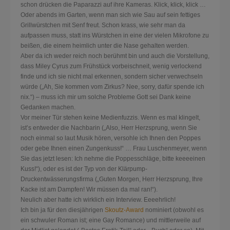
schon drücken die Paparazzi auf ihre Kameras. Klick, klick, klick …
Oder abends im Garten, wenn man sich wie Sau auf sein fettiges
Grillwürstchen mit Senf
freut. Schon krass, wie sehr man da
aufpassen muss, statt ins Würstchen in eine der vielen Mikrofone zu
beißen, die einem heimlich unter die Nase gehalten werden.
Aber da ich weder reich noch berühmt bin und auch die Vorstellung,
dass Miley Cyrus zum Frühstück vorbeischneit, wenig verlockend
finde und ich sie nicht mal erkennen, sondern sicher verwechseln
würde („Ah, Sie kommen vom Zirkus? Nee, sorry, dafür spende ich
nix.“) – muss ich mir um solche Probleme Gott sei Dank keine
Gedanken machen.
Vor meiner Tür stehen keine Medienfuzzis. Wenn es mal klingelt,
ist’s entweder die Nachbarin („Also, Herr Herzsprung, wenn Sie
noch einmal so laut Musik hören, versohle ich Ihnen den Poppes
oder gebe Ihnen einen Zungenkuss!“ … Frau Luschenmeyer, wenn
Sie das jetzt lesen: Ich nehme die Poppesschläge, bitte keeeeinen
Kuss!“), oder es ist der Typ von der Klärpump-
Druckentwässerungsfirma („Guten Morgen, Herr Herzsprung, Ihre
Kacke ist am Dampfen! Wir müssen da mal ran!“).
Neulich aber hatte ich wirklich ein Interview. Eeeehrlich!
Ich bin ja für den diesjährigen
Skoutz-Award
nominiert (obwohl es
ein schwuler Roman ist; eine Gay Romance) und mittlerweile auf