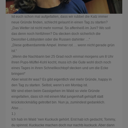
Ist euch schon mal aufgefallen, dass wir rubbel die Katz immer
neue Gründe finden, schlecht gelaunt in einen Tag zu starten?
„Das Wetter ist nicht mehr normal. So affenheiß im Juni? Wo soll
das denn noch hinführen? Da stecken doch sicherlich die
Deoroller-Lobbyisten oder die Russen dahinter …“
„Diese gottverdammte Ampel. Immer rot … wenn nicht gerade grün
ist.“
„Wenn die Nachbarin bei 25 Grad noch einmal morgens um 8 Uhr
ihren Pups-Müffel-Kohl kocht, muss ich die Gute wohl d
och noch
eines Tages in ihren Schnellkochtopf stecken und um die Ecke
bringen!“
Aber wisst ihr was? Es gibt eigentlich viel mehr Gründe, happy in
den Tag zu starten. Selbst, wenn’s ein Montag ist.
Mir sind eben beim Gassigehen im Wald so viele Gründe
eingefallen, dass ich mit einem Mal jungenhaft gehüpft statt
krückstockmäßig getrottet bin. Nun ja, zumindest gedanklich.
Also …
1.)
Ich hab im Wald ’nen Kuckuck gehört. Erst hab ich gedacht, Tommy,
du spinnst. Kuckucke machen doch nur nachts kuckuck. Aber dann