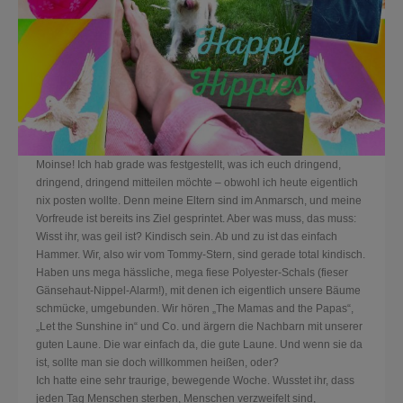
Moinse! Ich hab grade was festgestellt, was ich euch dringend,
dringend, dringend mitteilen möchte – obwohl ich heute eigentlich
nix posten wollte. Denn meine Eltern sind im Anmarsch, und meine
Vorfreude ist bereits ins Ziel gesprintet. Aber was muss, das muss:
Wisst ihr, was geil ist? Kindisch sein. Ab und zu ist das einfach
Hammer. Wir, also wir vom Tommy-Stern, sind gerade total kindisch.
Haben uns mega hässliche, mega fiese Polyester-Schals (fieser
Gänsehaut-Nippel-Alarm!
), mit denen ich eigentlich unsere Bäume
schmücke, umgebunden. Wir hören „The Mamas and the Papas“,
„Let the Sunshine in“ und Co. und ärgern die Nachbarn mit unserer
guten Laune. Die war einfach da, die gute Laune. Und wenn sie da
ist, sollte man sie doch willkommen heißen, oder?
Ich hatte eine sehr traurige, bewegende Woche. Wusstet ihr, dass
jeden Tag Menschen sterben, Menschen verzweifelt sind,