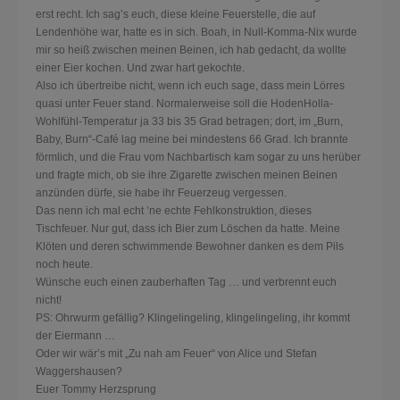
erst recht. Ich sag’s euch, diese kleine Feuerstelle, die auf
Lendenhöhe war, hatte es in sich. Boah, in Null-Komma-Nix wurde
mir so heiß zwischen meinen Beinen, ich hab gedacht, da wollte
einer Eier kochen. Und zwar hart gekochte.
Also ich übertreibe nicht, wenn ich euch sage, dass mein Lörres
quasi unter Feuer stand. Normalerweise soll die HodenHolla-
Wohlfühl-Temperatur ja 33 bis 35 Grad betragen; dort, im „Burn,
Baby, Burn“-Café lag meine bei mindestens 66 Grad. Ich brannte
förmlich, und die Frau vom Nachbartisch kam sogar zu uns herüber
und fragte mich, ob sie ihre Zigarette zwischen meinen Beinen
anzünden dürfe, sie habe ihr Feuerzeug vergessen.
Das nenn ich mal echt ’ne echte Fehlkonstruktion, dieses
Tischfeuer. Nur gut, dass ich Bier zum Löschen da hatte. Meine
Klöten und deren schwimmende Bewohner danken es dem Pils
noch heute.
Wünsche euch einen zauberhaften Tag … und verbrennt euch
nicht!
PS: Ohrwurm gefällig? Klingelingeling, klingelingeling, ihr kommt
der Eiermann …
Oder wir wär’s mit „Zu nah am Feuer“ von Alice und Stefan
Waggershausen?
Euer Tommy Herzsprung