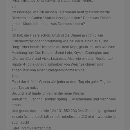
(Arsch-)Bombe. Und schwül ist’s auch nicht. Perfekt!
8.)
Ich überlege, wie ich meinen Feierabend heut gestalten werde.
Bierchen im Garten? Vorher bisschen biken? Dann was Feines
grillen, Musik hören und was Dummes labern?
9.)
Ich hab die Haare schön. Oft sind die Dinger ja strohig wie
Osternestgras oder horrormäßig wie bei der Kleinen aus „The
Ring“. Aber heute? Ich sehe auf dem Kopf, glaub ich, aus wie eine
Mischung aus Curt Kobain, Jared Leto, Krystle Carrington aus
„Denver Clan“ und Vicky Leandros. Also wie ein toter Rocker auf
Hipster-Hippie-Urlaub, umgeben von Weichzeichnern und
angepustet von einer Schlager-Windmaschine.
10.)
Es ist der 4. Juni. Genau wie jeder andere Tag ein guter Tag, um
den Tag zu nutzen.
So, und jetzt hüpfe ich rein in die neue Woche.
Anlauf hol … spring, Tommy, spring … Arschbombe und mach was
draus!
Und genau das – sowie 124.131.552.233.344 Gründe, gut gelaunt
zu sein (wehe, euch fallen nicht mindestens 113 ein) – wünsche ich
euch auch!
Euer Tommy Herzsprung