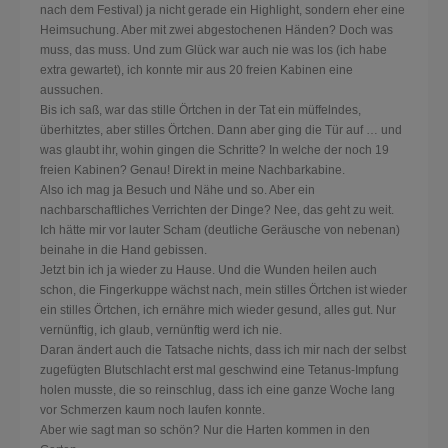
nach dem Festival) ja nicht gerade ein Highlight, sondern eher eine
Heimsuchung. Aber mit zwei abgestochenen Händen? Doch was
muss, das muss. Und zum Glück war auch nie was los (ich habe
extra gewartet), ich konnte mir aus 20 freien Kabinen eine
aussuchen.
Bis ich saß, war das stille Örtchen in der Tat ein müffelndes,
überhitztes, aber stilles Örtchen. Dann aber ging die Tür auf … und
was glaubt ihr, wohin gingen die Schritte? In welche der noch 19
freien Kabinen? Genau! Direkt in meine Nachbarkabine.
Also ich mag ja Besuch und Nähe und so. Aber ein
nachbarschaftliches Verrichten der Dinge? Nee, das geht zu weit.
Ich hätte mir vor lauter Scham (deutliche Geräusche von nebenan)
beinahe in die Hand gebissen.
Jetzt bin ich ja wieder zu Hause. Und die Wunden heilen auch
schon, die Fingerkuppe wächst nach, mein stilles Örtchen ist wieder
ein stilles Örtchen, ich ernähre mich wieder gesund, alles gut. Nur
vernünftig, ich glaub, vernünftig werd ich nie.
Daran ändert auch die Tatsache nichts, dass ich mir nach der selbst
zugefügten Blutschlacht erst mal geschwind eine Tetanus-Impfung
holen musste, die so reinschlug, dass ich eine ganze Woche lang
vor Schmerzen kaum noch laufen konnte.
Aber wie sagt man so schön? Nur die Harten kommen in den