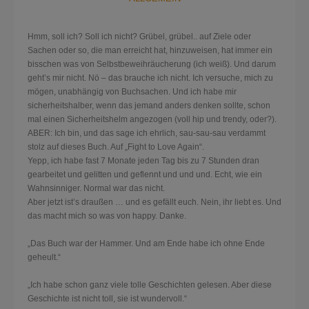
Hmm, soll ich? Soll ich nicht? Grübel, grübel.. auf Ziele oder
Sachen oder so, die man erreicht hat, hinzuweisen, hat immer ein
bisschen was von Selbstbeweihräucherung (ich weiß). Und darum
geht’s mir nicht. Nö – das brauche ich nicht. Ich versuche, mich zu
mögen, unabhängig von Buchsachen. Und ich habe mir
sicherheitshalber, wenn das jemand anders denken sollte, schon
mal einen Sicherheitshelm angezogen (voll hip und trendy, oder?).
ABER: Ich bin, und das sage ich ehrlich,
sau-sau-sau verdammt
stolz auf dieses Buch. Auf „Fight to Love Again“.
Yepp, ich habe fast 7 Monate jeden Tag bis zu 7 Stunden dran
gearbeitet und gelitten und geflennt und und und. Echt, wie ein
Wahnsinniger. Normal war das nicht.
Aber jetzt ist’s draußen … und es gefällt euch. Nein, ihr liebt es. Und
das macht mich so was von happy. Danke.
„Das Buch war der Hammer. Und am Ende habe ich ohne Ende
geheult.“
„Ich habe schon ganz viele tolle Geschichten gelesen. Aber diese
Geschichte ist nicht toll, sie ist wundervoll.“