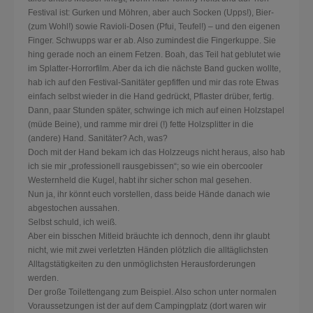
Festival ist: Gurken und Möhren, aber auch Socken (Upps!), Bier-
(zum Wohl!) sowie Ravioli-Dosen (Pfui, Teufel!) – und den eigenen
Finger. Schwupps war er ab. Also zumindest die Fingerkuppe. Sie
hing gerade noch an einem Fetzen. Boah, das Teil hat geblutet wie
im Splatter-Horrorfilm. Aber da ich die nächste Band gucken wollte,
hab ich auf den Festival-Sanitäter gepfiffen und mir das rote Etwas
einfach selbst wieder in die Hand gedrückt, Pflaster drüber, fertig.
Dann, paar Stunden später, schwinge ich mich auf einen Holzstapel
(müde Beine), und ramme mir drei (!) fette Holzsplitter in die
(andere) Hand. Sanitäter? Ach, was?
Doch mit der Hand bekam ich das Holzzeugs nicht heraus, also hab
ich sie mir „professionell rausgebissen“; so wie ein obercooler
Westernheld die Kugel, habt ihr sicher schon mal gesehen.
Nun ja, ihr könnt euch vorstellen, dass beide Hände danach wie
abgestochen aussahen.
Selbst schuld, ich weiß.
Aber ein bisschen Mitleid bräuchte ich dennoch, denn ihr glaubt
nicht, wie mit zwei verletzten Händen plötzlich die alltäglichsten
Alltagstätigkeiten zu den unmöglichsten Herausforderungen
werden.
Der große Toilettengang zum Beispiel. Also schon unter normalen
Voraussetzungen ist der auf dem Campingplatz (dort waren wir