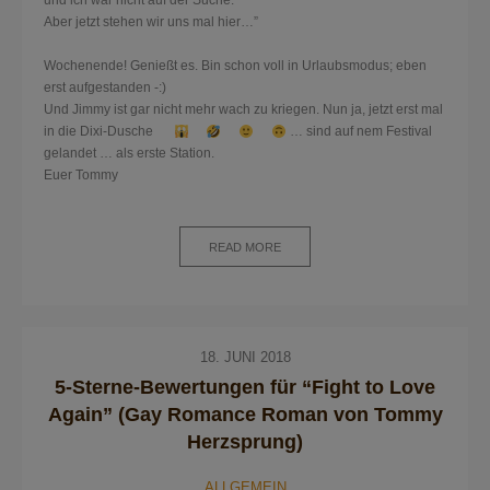
und ich war nicht auf der Suche.
Aber jetzt stehen wir uns mal hier…”
Wochenende! Genießt es. Bin schon voll in Urlaubsmodus; eben
erst aufgestanden -:)
Und Jimmy ist gar nicht mehr wach zu kriegen. Nun ja, jetzt erst mal
in die Dixi-Dusche
… sind auf nem Festival
gelandet … als erste Station.
Euer Tommy
READ MORE
18. JUNI 2018
5-Sterne-Bewertungen für “Fight to Love
Again” (Gay Romance Roman von Tommy
Herzsprung)
ALLGEMEIN