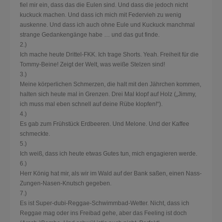
fiel mir ein, dass das die Eulen sind. Und dass die jedoch nicht
kuckuck machen. Und dass ich mich mit Federvieh zu wenig
auskenne. Und dass ich auch ohne Eule und Kuckuck manchmal
strange Gedankengänge habe … und das gut finde.
2.)
Ich mache heute Drittel-FKK. Ich trage Shorts. Yeah. Freiheit für die
Tommy-Beine! Zeigt der Welt, was weiße Stelzen sind!
3.)
Meine körperlichen Schmerzen, die halt mit den Jährchen kommen,
halten sich heute mal in Grenzen. Drei Mal klopf auf Holz („Jimmy,
ich muss mal eben schnell auf deine Rübe klopfen!“).
4.)
Es gab zum Frühstück Erdbeeren. Und Melone. Und der Kaffee
schmeckte.
5.)
Ich weiß, dass ich heute etwas Gutes tun, mich engagieren werde.
6.)
Herr König hat mir, als wir im Wald auf der Bank saßen, einen Nass-
Zungen-Nasen-Knutsch gegeben.
7.)
Es ist Super-dubi-Reggae-Schwimmbad-Wetter. Nicht, dass ich
Reggae mag oder ins Freibad gehe, aber das Feeling ist doch