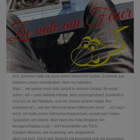
Ach, beinahe hätte ich euch einen brennend heißen Schwank aus
meinem Leben vorenthalten. Aber nur beinahe.
Also … wir gehen noch mal zurück in meinen Urlaub. Ihr wisst
schon: Ich = zwei lädierte Hände, aber sonst gut drauf. Schließlich
sind wir an der Nordsee, und die Sonne scheint sogar. Nur
arschkalt ist’s, und der Wind hat einen Affenzahn drauf … Ich sag’s
euch, ich hatte schon Gänsehautnippelchen, so kalt war’s beim
Spazieren am Strand. Aber dann die Fata Mogana: ein
win
dgeschütztes Café – mit Feuerstellen am Tisch.
Saugeil! Mensch, wie kuschelig, wie angenehm!
Aber nur kurz. Dann war Schluss mit kuschelig und mit angenehm