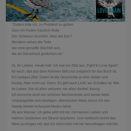
“Zudem bitte ich, zu Protokoll zu geben,
dass ich Hoden hässlich finde.
Der Schwanz ist schön. Aber die Eier?
Meistens sehen die Teile
wie eine gerupfte Wachtel aus,
die an Gänsehaut gestorben ist.“
Hi, ihr Lieben. Heute hab‘ ich mal ein Zitat aus „Fight to Love Again“
für euch, das aus dem Rahmen fällt und untypisch für das Buch ist.
Ein lustiges Zitat. Dabei ist die Geschichte ja eher düster und
traurig. Aber nicht nur. Denn: Es gibt auch Licht, wo Schatten ist. Wie
im Leben. Nie ist alles verloren; nie alles dunkel, traurig.
Ich wünsche euch ein schönes Wochenende und sende liebe
Urlaubsgrüße vom windigen, stürmischen Meer, bevor ich das
Handy wieder in Auszeit-Modus fahre.
Ab ans Wasser; ich gehe jetzt mit mir, mit meinen Lieben und
meinen Gedanken am Strand spazieren. Und vielleicht nimmt das
Meer ja einiges mit, das ich nicht mehr mit mir herumtragen möchte
…