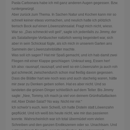
Pasta Carbonara habe ich mit ganz anderen Augen gegessen. Bzw.
runtergewürgt.
Aber zurück zum Thema. In Sachen Natur und Kochen kann mir so
schnell keiner etwas vormachen, und neulich hatte ich plötzlich
tierisch Bock auf einen Löwenzahnsalat. Fragt mich nicht, wieso.
War so. „Das schmeckt voll geil“, sagte ich jedenfalls zu Jimmy, der
als Salatallergie-Vortäuscher natürlich wenig begeistert war, sich
aber in sein Schicksal fügte, als ich mich in unserem Garten ans
Sammeln der Löwenzahnblätter machte.
Was soll ich sagen? Hat mir Spaß gemacht, und ich hab damit zwei
Fliegen mit einer Klappe geschlagen: Unkraut weg, Essen her!
Ich also: rausrupf, rauszupf, und weil so ein Löwenzahn ja auch roh
gut schmeckt, zwischendurch schon mal fleißig davon gegessen.
Dass die Blätter hart wie noch was und auch stachelig waren, hätte
mir zwar zu Denken geben sollen. Hat es aber nicht. Und so
landeten die grünen Dinger schließlich auf dem Teller. Bis Jimmy
sagte: „Nee, Tommy, ich mach ja viel von deinem Grünfraßattacken
mit. Aber Distel-Salat? No way. Nicht mir mir.“
Ich schwör’s euch, kein Scheiß, ich hatte Disteln statt Löwenzahn
gepflückt. Und ich weiß bis heute nicht, wie mir das passieren
konnte. Wahrscheinlich war ich total übermüdet vom vielen
Schreiben und den ganzen Erotikszenen oder so. Unachtsam. Und