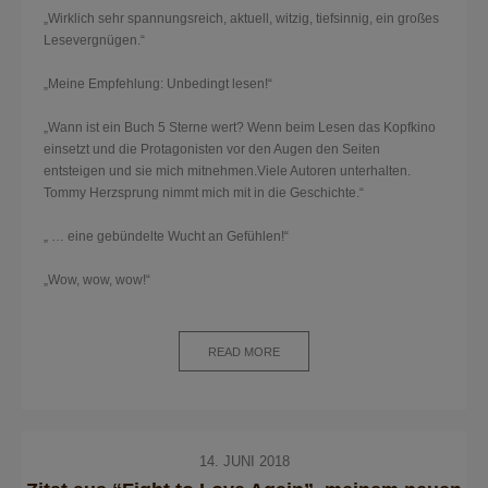
„Wirklich sehr spannungsreich, aktuell, witzig, tiefsinnig, ein großes
Lesevergnügen.“
„Meine Empfehlung: Unbedingt lesen!“
„Wann ist ein Buch 5 Sterne wert? Wenn beim Lesen das Kopfkino
einsetzt und die Protagonisten vor den Augen den Seiten
entsteigen und sie mich mitnehmen.Viele Autoren unterhalten.
Tommy Herzsprung nimmt mich mit in die Geschichte.“
„ … eine gebündelte Wucht an Gefühlen!“
„Wow, wow, wow!“
READ MORE
14. JUNI 2018