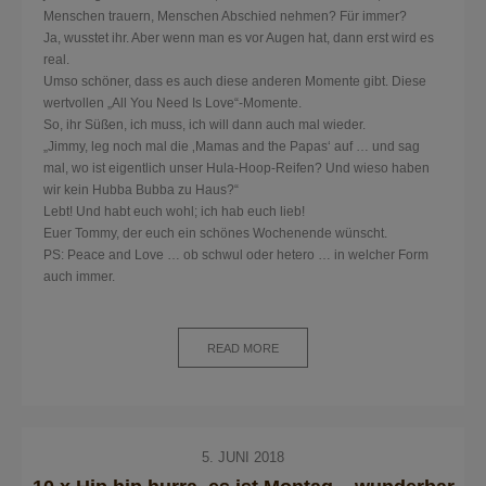
Menschen trauern, Menschen Abschied nehmen? Für immer?
Ja, wusstet ihr. Aber wenn man es vor Augen hat, dann erst wird es
real.
Umso schöner, dass es auch diese anderen Momente gibt. Diese
wertvollen „All You Need Is Love“-Momente.
So, ihr Süßen, ich muss, ich will dann auch mal wieder.
„Jimmy, leg noch mal die ‚Mamas and the Papas‘ auf … und sag
mal, wo ist eigentlich unser Hula-Hoop-Reifen? Und wieso haben
wir kein Hubba Bubba zu Haus?“
Lebt! Und habt euch wohl; ich hab euch lieb!
Euer Tommy, der euch ein schönes Wochenende wünscht.
PS: Peace and Love … ob schwul oder hetero … in welcher Form
auch immer.
READ MORE
5. JUNI 2018