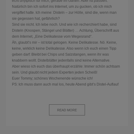
echt unytpisch für mich, gerade im Garten. Aber ist passiert.
Natürlich bin ich sofort ins Internet, um zu gucken, ob ich mich
vergiftet hatte. Ich meine: Disteln – zur Hölle, sind die, wenn man
sie gegessen hat, gefährlich?
Sind sie nicht. Ich lebe noch. Und wie ich recherchiert habe, sind
Disteln (Knospen, Stängel und Blätter) … Achtung, Überschrift aus
dem Internet, „Eine Delikatesse vom Wegesrand“.
Äh, glaubt’s mir – ist total gelogen. Keine Delikatesse. Nö. Keine,
keine, wirklich keine Delikatesse. Also wenn ich euch einen Tipp
geben darf: Bleibt bei Chips und Salzstangen, wenn ihr was
knabbern wollt. Distelblätter jedenfalls sind keine Alternative.
Aber wieso ich euch das überhaupt erzähle: Immer schön achtsam
sein. Und glaubt nicht jedem Experten jeden Scheiß!
Euer Tommy; schönes Wochenende wünsche ich!
PS: Ich muss dann auch mal los, heute Abend gibt’s Distel-Auflauf
READ MORE