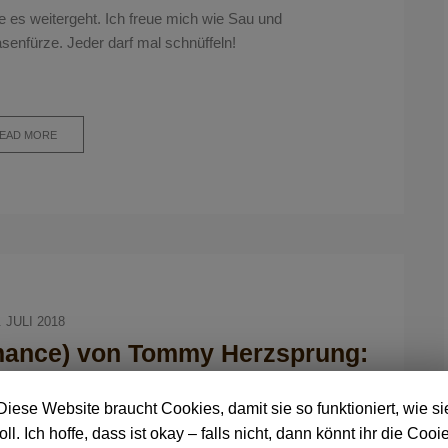
e es weitergeht. Ich freue mich wie Sau und
senfürze. Jeder darf mal schnüffeln!
EAD MORE
. JULI 2018
mance) von Tommy Herzsprung:
en leidenschaftlich
Diese Website braucht Cookies, damit sie so funktioniert, wie si
oll. Ich hoffe, dass ist okay – falls nicht, dann könnt ihr die Cooi
LLGEMEIN