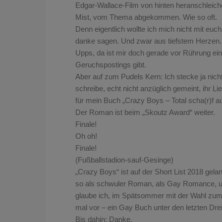
Edgar-Wallace-Film von hinten heranschleic
Mist, vom Thema abgekommen. Wie so oft.
Denn eigentlich wollte ich mich nicht mit euc
danke sagen. Und zwar aus tiefstem Herzen.
Upps, da ist mir doch gerade vor Rührung ei
Geruchspostings gibt.
Aber auf zum Pudels Kern: Ich stecke ja nich
schreibe, echt nicht anzüglich gemeint, ihr 
für mein Buch „Crazy Boys – Total scha(r)f a
Der Roman ist beim „Skoutz Award“ weiter.
Finale!
Oh oh!
Finale!
(Fußballstadion-sauf-Gesinge)
„Crazy Boys“ ist auf der Short List 2018 gelan
so als schwuler Roman, als Gay Romance, un
glaube ich, im Spätsommer mit der Wahl zum
mal vor – ein Gay Buch unter den letzten Dre
Bis dahin: Danke.