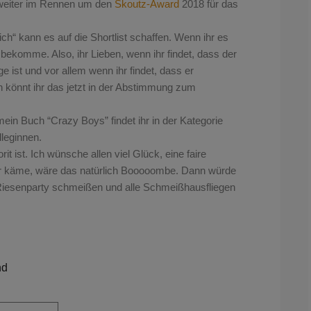
n weiter im Rennen um den
Skoutz-Award
2018 für das
ich“ kann es auf die Shortlist schaffen. Wenn ihr es
ekomme. Also, ihr Lieben, wenn ihr findet, dass der
e ist und vor allem wenn ihr findet, dass er
 könnt ihr das jetzt in der Abstimmung zum
mein Buch “Crazy Boys” findet ihr in der Kategorie
lleginnen.
t ist. Ich wünsche allen viel Glück, eine faire
r käme, wäre das natürlich Booooombe. Dann würde
e Riesenparty schmeißen und alle Schmeißhausfliegen