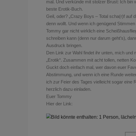
mal. Und verkünde mit stolzer Brust: Ich bi
beste Erotik-Buch.
Geil, oder? „Crazy Boys – Total scha(r)f auf d
denn wollt. Und wenn ich genügend Stimmen b
Tommy gar nicht wirklich eine Scheißhausflieg
schreiben kann (denn nur darum geht’s), dann
Ausdruck bringen.
Den Link zur Wahl findet ihr unten, mich und 
„Erotik“. Zusammen mit acht tollen, netten Ko
Guckt doch einfach mal, wer davon euer Favori
Abstimmung, und wenn ich eine Runde weite
ich zur Feier des Tages vielleicht sogar ein
herzlich dazu einladen.
Euer Tommy
Hier der Link: