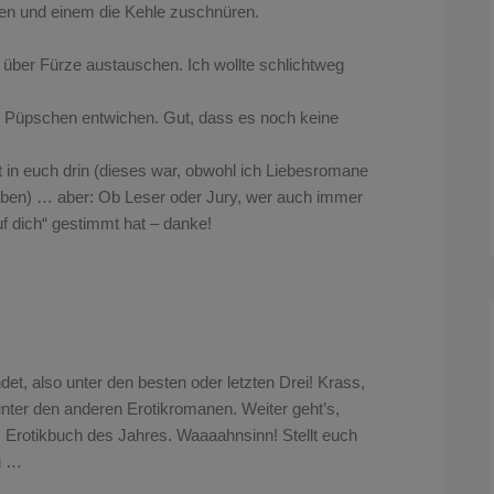
hen und einem die Kehle zuschnüren.
h über Fürze austauschen. Ich wollte schlichtweg
n Püpschen entwichen. Gut, dass es noch keine
t in euch drin (dieses war, obwohl ich Liebesromane
Lieben) … aber: Ob Leser oder Jury, wer auch immer
uf dich“ gestimmt hat – danke!
det, also unter den besten oder letzten Drei! Krass,
ter den anderen Erotikromanen. Weiter geht’s,
 Erotikbuch des Jahres. Waaaahnsinn! Stellt euch
i …