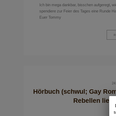
Ich bin mega dankbar, bisschen aufgeregt, wi
spendiere zur Feier des Tages eine Runde Ha
Euer Tommy
R
24
Hörbuch (schwul; Gay Ro
Rebellen lieb
s
A