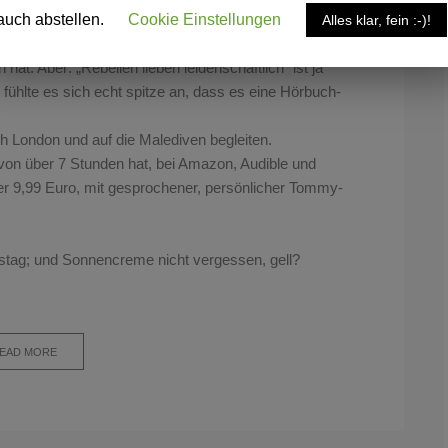
auch abstellen.
Cookie Einstellungen
Alles klar, fein :-)!
 Obwohl es schon das dritte Mal gewesen ist, dass
t. Aber: „Rebellen lieben leidenschaftlich“ ist ja
ühlte es sich echt spitze an, dass es eine Hörbuch-
ch London und auf die Malediven begleiten.
t von über 7 Stunden hat, bei Amazon, Audible u
nd
mmer 9,99 Euro, mit gesprochener, persönlicher Tommy-
tag; und Sonnencreme nicht vergessen, gell?
EAD MORE