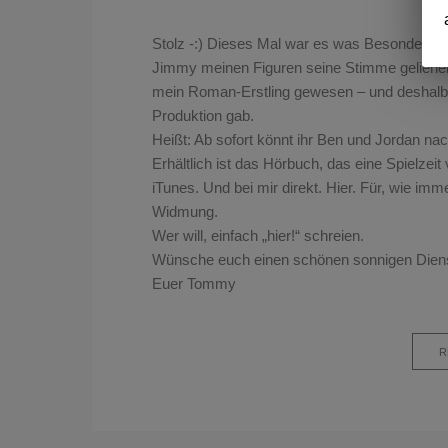
Stolz -:) Dieses Mal war es was Besonderes.
Jimmy meinen Figuren seine Stimme geliehen ha
mein Roman-Erstling gewesen – und deshalb f
Produktion gab.
Heißt: Ab sofort könnt ihr Ben und Jordan na
Erhältlich ist das Hörbuch, das eine Spielzei
iTunes. Und bei mir direkt. Hier. Für, wie i
Widmung.
Wer will, einfach „hier!“ schreien.
Wünsche euch einen schönen sonnigen Diens
Euer Tommy
R