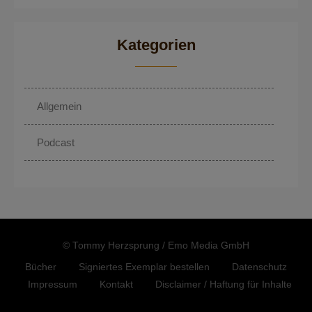
Kategorien
Allgemein
Podcast
© Tommy Herzsprung / Emo Media GmbH
Bücher
Signiertes Exemplar bestellen
Datenschutz
Impressum
Kontakt
Disclaimer / Haftung für Inhalte