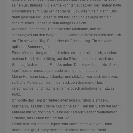
seinen Brustmuskeln, die Arme konnten zupacken, der Hintern hätte
Kokosnüsse zum Knacken gebracht. Fuck, was für ein Mann. Und
dann geschah es: Es sah zu mir herüber, und es legte sich ein
schelmisches Grinsen in sein bärtiges Gesicht.
Kurz darauf noch mal. Er packte eine Mülltonne, hob sie
schwungvoll auf den Wagen – und wieder lächelte er mich neckisch
an. Ein schwuler Tag. Eine schwule Offenbarung. Ein schwuler
optischer Samenerguss.
Einen Moment lang drehte ich mich um, ob er nicht mich, sondern
meinen Hund, Herrn König, auf der Rückbank meinte, doch der
Gute lag flach wie eine Flunder unten. Der muskelbepackte „Sex on
legs“ musste, musste, ja musste mich gemeint haben.
Meine Hormone tanzten Samba, und plötzlich war auch der etwas
süßliche Müllgeruch, der in der stickigen Sommerluft lag,
verschwunden und machte einem erotisch aufgeladenen Etwas
Platz.
Ich wollte das Fenster runtergleiten lassen, rufen: „Herr sexy
Müllmann, lass mich deine Mülltonne sein! Heb mich, schüttel mich,
entleere mich!“, doch da musste der Kerl auch schon weiterfahren.
Scheiße, das Leben ist nicht fair. Nö.
Enttäuscht hab ich dem Typen zum Abschied gewunken. Dann
mach’s mal gut, Honey, vielleicht in einem anderen Leben!