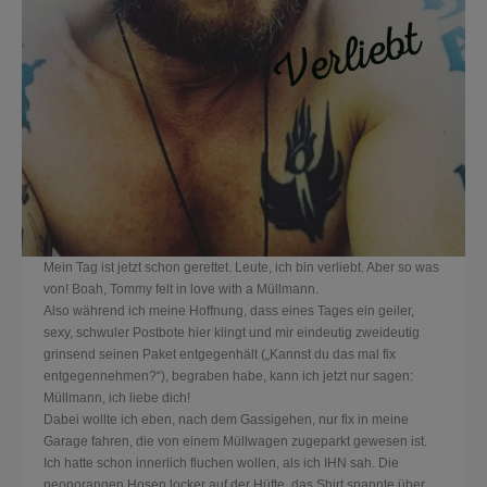
Mein Tag ist jetzt schon gerettet. Leute, ich bin verliebt. Aber so was
von! Boah, Tommy felt in love with a Müllmann.
Also während ich meine Hoffnung, dass eines Tages ein geiler,
sexy, schwuler Postbote hier klingt und mir eindeutig zweideutig
grinsend seinen Paket entgegenhält („Kannst du das mal fix
entgegennehmen?“), begraben habe, kann ich jetzt nur sagen:
Müllmann, ich liebe dich!
Dabei wollte ich eben, nach dem Gassigehen, nur fix in meine
Garage fahren, die von einem Müllwagen zugeparkt gewesen ist.
Ich hatte schon innerlich fluchen wollen, als ich IHN sah. Die
neonorangen Hosen locker auf der Hüfte, das Shirt spannte über