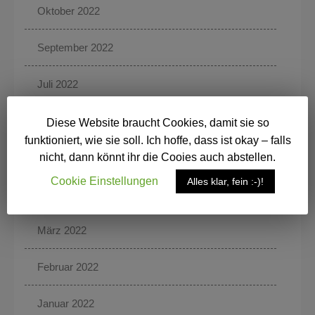
Oktober 2022
September 2022
Juli 2022
Juni 2022
Diese Website braucht Cookies, damit sie so
funktioniert, wie sie soll. Ich hoffe, dass ist okay – falls
Mai 2022
nicht, dann könnt ihr die Cooies auch abstellen.
Cookie Einstellungen
Alles klar, fein :-)!
April 2022
März 2022
Februar 2022
Januar 2022