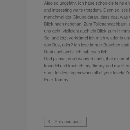
Also so ungefähr. Ich habe schon die feine en
and interesting war‘s trotzdem. Denn so ist‘
manchmal der Glaube daran, dass das, was wir
Blick nach nebenan. Zum Toilettennachbarn,
uns geht, vielleicht auch ein Blick zum Himmel
So, und jetzt verkrümel ich mich wieder in u
von Bus, oder? Ich lese immer Buschen statt
Habt euch wohl; ich hab euch lieb.
Und please, don‘t wundert euch, that diesmal i
knuddel und knutsch my Jimmy and my Herrn K
sure: Ich lese irgendwann all of your lovely 
Euer Tommy
Previous post