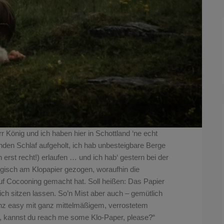
 König und ich haben hier in Schottland ‘ne echt
unden Schlaf aufgeholt, ich hab unbesteigbare Berge
erst recht!) erlaufen … und ich hab‘ gestern bei der
gisch am Klopapier gezogen, woraufhin die
uf Cocooning gemacht hat. Soll heißen: Das Papier
ch sitzen lassen. So’n Mist aber auch – gemütlich
anz easy mit ganz mittelmäßigem, verrostetem
r, kannst du reach me some Klo-Paper, please?“