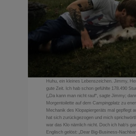
Huhu, ein kleines Lebenszeichen. Jimmy, Herr
gute Zeit. Ich hab schon gefühlte 178.490 St
(„Da kann man nicht rauf“, sagte Jimmy; dann 
Morgentoilette auf dem Campingplatz zu ener
Mechanik des Klopapiergeräts mal gepflegt a
hat sich zurü
ckgezogen und mich sprichwörtli
war das Klo nämlich nicht. Doch ich hab‘s g
Englisch gelöst: „Dear Big-Business-Nachba