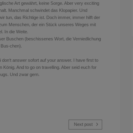
glische Art gewährt, keine Sorge. Aber very exciting
s halt. Manchmal schwindet das Klopapier. Und
 tun, das Richtige ist. Doch immer, immer hilft der
 zum Menschen, der ein Stück unseres Weges mit
. In die Weite.
nser Buschen (beschissenes Wort, die Verniedlichung
 Bus-chen).
 don‘t answer sofort auf your answer. I have first to
önig. And to go on travelling. Aber seid euch for
Zeugs. Und zwar gern.
Next post