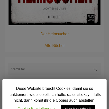
Der Heimsucher
Alle Bücher
Diese Website braucht Cookies, damit sie so
Newsletter
funktioniert, wie sie soll. Ich hoffe, dass ist okay – falls
nicht, dann könnt ihr die Cooies auch abstellen.
Cookie Einstellungen
Alles klar, fein :-)!
E-Mail
*