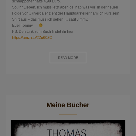
schnäppchenhafte 4,99 Euro.
So, ihr Lieben, ich muss jetzt aber los, hab was vor: In der neuen
Folge von „Riverdale“ zieht der Hauptdarsteller nämlich kurz sein
Shirt aus – das muss ich sehen … sagt Jimmy.
Euer Tommy
PS: Den Link zum Buch findet ihr hier
https://amzn.to/2Zu60ZC
READ MORE
Meine Bücher