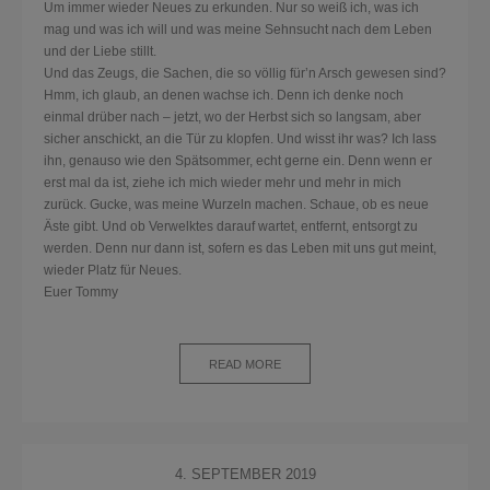
Um immer wieder Neues zu erkunden. Nur so weiß ich, was ich
mag und was ich will und was meine Sehnsucht nach dem Leben
und der Liebe stillt.
Und das Zeugs, die Sachen, die so völlig für’n Arsch gewesen sind?
Hmm, ich glaub, an denen wachse ich. Denn ich denke noch
einmal drüber nach – jetzt, wo der Herbst sich so langsam, aber
sicher anschickt, an die Tür zu klopfen. Und wisst ihr was? Ich lass
ihn, genauso wie den Spätsommer, echt gerne ein. Denn wenn er
erst mal da ist, ziehe ich mich wieder mehr und mehr in mich
zurück. Gucke, was meine Wurzeln machen. Schaue, ob es neue
Äste gibt. Und ob Verwelktes darauf wartet, entfernt, entsorgt zu
werden. Denn nur dann ist, sofern es das Leben mit uns gut meint,
wieder Platz für Neues.
Euer Tommy
READ MORE
4. SEPTEMBER 2019