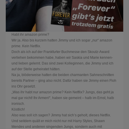
Habt ihr amazon prime?
Wir ja. Also bis kurzem hatten Jimmy und ich sogar „nur“ amazon
prime. Kein Netflix.
Doch als ich auf der Frankfurter Buchmesse den Skoutz-Award
verliehen bekommen habe, haben wir Saskia und Marie kennen-
und lieben gelernt. Das sind zwei Kolleginnen, die Jimmy und ich
auf der Stelle geheiratet hätten.
Na ja, blöderweise hatten die beiden charmanten Sahneschnitten
bereits Partner – ging also nicht. Dafür haben sie Jimmy einen Floh
ins Ohr gesetzt.
„
Was ihr habt nur amazon prime? Kein Netflix? Jungs, das geht ja
mal gar nicht! Ihr Armen!”, haben sie gemeint – halb im Ernst, halb
ironisch.
Köstlich!
Also was soll ich sagen? Jimmy hat sich’s geholt, dieses Netflix.
Und seitdem quält er mich nicht nur mit Harry Styles, Shawn
Mendes und anderen singenden Jungs, sondern auch mit