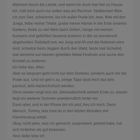
Männern durch die Lande, und wenn ich doch mal hier zu Hause
bin, hält mich auch nur selten was am Rechner. Stattdessen flitze
ich zum See, schwimme, bis ich außer Puste bin, lese, flirte mit den
Jungs, liebe meine Trieb
e, grabe meine Hände in die Erde unseres
Gartens, trinke zu viel Wein beim Grillen, hänge mit meinen
Kumpels und gefühlten tausend anderen in der so wundervoll
abgefuckten Südstadt rum, wo Jung und Alt und die Nationen eins
sind, schwitze beim Joggen durch den Wald, tanze mal lächelnd,
mal weinend auf meinen geliebten Metal-Festivals und suche den
Kontakt zu anderen.
Ich liebe das. Alles.
Aber so langsam geht nicht nur dem Sommer, sondern auch mir die
Puste aus. Und ich geb’s zu, einige Tage lässt mich das teils
panisch, teils melancholisch werden.
Denn wieder neigt sich ein Jahresabschnitt seinem Ende zu, wieder
liegt ein weiterer Sommer unwiderruflich hinter mir.
Dann aber, und in der Phase bin ich jetzt, freu ich mich. Denn
Mensch, Tommy, was hast du in den letzten Monaten viel
Hammerzeug erlebt.
Okay, nicht alles, was ich gemacht, ausprobiert, geliebt habe, hat
sich hinterher als gut bewiesen.
Aber dafür lebe ich.