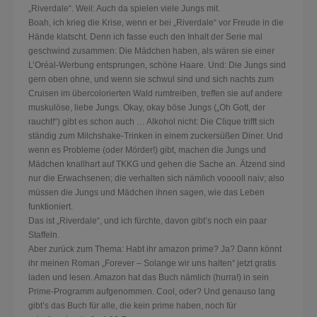
„Riverdale“. Weil: Auch da spielen viele Jungs mit.
Boah, ich krieg die Krise, wenn er bei „Riverdale“ vor Freude in die
Hände klatscht. Denn ich fasse euch den Inhalt der Serie mal
geschwind zusammen: Die Mädchen haben, als wären sie einer
L’Oréal-Werbung entsprungen, schöne Haare. Und: Die Jungs sind
gern oben ohne, und wenn sie schwul sind und sich nachts zum
Cruisen im übercolorierten Wald rumtreiben, treffen sie auf andere
muskulöse, liebe Jungs. Okay, okay böse Jungs („Oh Gott, der
raucht!“) gibt es schon auch … Alkohol nicht: Die Clique trifft sich
ständig zum Milchshake-Trinken in einem zuckersüßen Diner. Und
wenn es Probleme (oder Mörder!) gibt, machen die Jungs und
Mädchen knallhart auf TKKG und gehen die Sache an. Ätzend sind
nur die Erwachsenen; die verhalten sich nämlich vooooll naiv; also
müssen die Jungs und Mädchen ihnen sagen, wie das Leben
funktioniert.
Das ist „Riverdale“, und ich fürchte, davon gibt’s noch ein paar
Staffeln.
Aber zurück zum Thema: Habt ihr amazon prime? Ja? Dann könnt
ihr meinen Roman „Forever – Solange wir uns halten“ jetzt gratis
laden und lesen. Amazon hat das Buch nämlich (hurra!) in sein
Prime-Programm aufgenommen. Cool, oder? Und genauso lang
gibt’s das Buch für alle, die kein prime haben, noch für