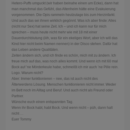
Hetero-Puffs umguckt (wir haben beinahe einen um Ecke), dann hat
man manchmal das Gefühl, das Altenheim hätte eine Evakuierung
vorgenommen. Die Opis rammeln heutzutage bis zum Herzinfarkt.
Und auch das sei ihnen wirklich gegönnt. Was ich aber finde: Alles
(nicht nur Sex) hat seine Zeit. Ich – und ich kann nur für mich
sprechen – muss heute nicht mehr wie mit 18 mit einer
Dauerdurchblutung (iiih, was für ein ekeliges Wort, aber ich will das
Kind hier nicht beim Namen nennen) in der Disco stehen. Dafür hat
das Leben andere Qualitäten.
Zeiten ändern sich, und ich finde es schön, mich mit zu ändern. Ich
freue mich auf das, was noch alles kommt. Und wenn ich mit 60 mal
Bock auf ’ne Mörderkeule habe, schmeißt ich mir auch ’ne Pille rein.
Logo. Warum nicht?
Aber: Immer funktionieren – nee, das ist auch nicht des
Älterwerdens Lösung. Menschen funktionieren nicht immer. Weder
im Bett noch im Alltag und Beruf. Und auch nicht als Freund oder
Partner.
Wünsche euch einen entspannten Tag.
Wenn ihr Bock habt, habt Bock. Und wenn nicht – püh, dann halt
nicht …
Euer Tommy