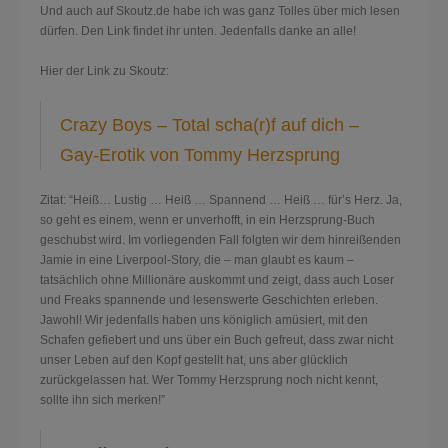
Und auch auf Skoutz.de habe ich was ganz Tolles über mich lesen
dürfen. Den Link findet ihr unten. Jedenfalls danke an alle!
Hier der Link zu Skoutz:
Crazy Boys – Total scha(r)f auf dich –
Gay-Erotik von Tommy Herzsprung
Zitat: “Heiß… Lustig … Heiß … Spannend … Heiß … für’s Herz. Ja,
so geht es einem, wenn er unverhofft, in ein Herzsprung-Buch
geschubst wird. Im vorliegenden Fall folgten wir dem hinreißenden
Jamie in eine Liverpool-Story, die – man glaubt es kaum –
tatsächlich ohne Millionäre auskommt und zeigt, dass auch Loser
und Freaks spannende und lesenswerte Geschichten erleben.
Jawohl! Wir jedenfalls haben uns königlich amüsiert, mit den
Schafen gefiebert und uns über ein Buch gefreut, dass zwar nicht
unser Leben auf den Kopf gestellt hat, uns aber glücklich
zurückgelassen hat. Wer Tommy Herzsprung noch nicht kennt,
sollte ihn sich merken!”