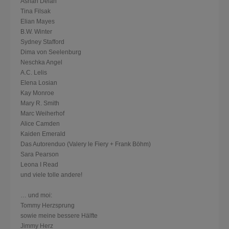
Ashan Delan
Tina Filsak
Elian Mayes
B.W. Winter
Sydney Stafford
Dima von Seelenburg
Neschka Angel
A.C. Lelis
Elena Losian
Kay Monroe
Mary R. Smith
Marc Weiherhof
Alice Camden
Kaiden Emerald
Das Autorenduo (Valery le Fiery + Frank Böhm)
Sara Pearson
Leona I Read
und viele tolle andere!
… und moi:
Tommy Herzsprung
sowie meine bessere Hälfte
Jimmy Herz