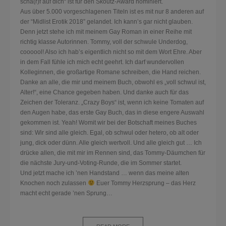
scha(r)f auf dich“ ist für den Skoutz-Award nominiert.
Aus über 5.000 vorgeschlagenen Titeln ist es mit nur 8 anderen auf
der “Midlist Erotik 2018” gelandet. Ich kann’s gar nicht glauben.
Denn jetzt stehe ich mit meinem Gay Roman in einer Reihe mit
richtig klasse Autorinnen. Tommy, voll der schwule Underdog,
coooool! Also ich hab’s eigentlich nicht so mit dem Wort Ehre. Aber
in dem Fall fühle ich mich echt geehrt. Ich darf wundervollen
Kolleginnen, die großartige Romane schreiben, die Hand reichen.
Danke an alle, die mir und meinem Buch, obwohl es „voll schwul ist,
Alter!“, eine Chance gegeben haben. Und danke auch für das
Zeichen der Toleranz. „Crazy Boys“ ist, wenn ich keine Tomaten auf
den Augen habe, das erste Gay Buch, das in diese engere Auswahl
gekommen ist. Yeah! Womit wir bei der Botschaft meines Buches
sind: Wir sind alle gleich. Egal, ob schwul oder hetero, ob alt oder
jung, dick oder dünn. Alle gleich wertvoll. Und alle gleich gut … Ich
drücke allen, die mit mir im Rennen sind, das Tommy-Däumchen für
die nächste Jury-und-Voting-Runde, die im Sommer startet.
Und jetzt mache ich ’nen Handstand … wenn das meine alten
Knochen noch zulassen
Euer Tommy Herzsprung – das Herz
macht echt gerade ’nen Sprung…