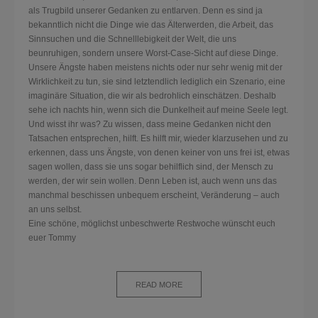
als Trugbild unserer Gedank
en zu entlarven. Denn es sind ja
bekanntlich nicht die Dinge wie das Älterwerden, die Arbeit, das
Sinnsuchen und die Schnelllebigkeit der Welt, die uns
beunruhigen, sondern unsere Worst-Case-Sicht auf diese Dinge.
Unsere Ängste haben meistens nichts oder nur sehr wenig mit der
Wirklichkeit zu tun, sie sind letztendlich lediglich ein Szenario, eine
imaginäre Situation, die wir als bedrohlich einschätzen. Deshalb
sehe ich nachts hin, wenn sich die Dunkelheit auf meine Seele legt.
Und wisst ihr was? Zu wissen, dass meine Gedanken nicht den
Tatsachen entsprechen, hilft. Es hilft mir, wieder klarzusehen und zu
erkennen, dass uns Ängste, von denen keiner von uns frei ist, etwas
sagen wollen, dass sie uns sogar behilflich sind, der Mensch zu
werden, der wir sein wollen. Denn Leben ist, auch wenn uns das
manchmal beschissen unbequem erscheint, Veränderung – auch
an uns selbst.
Eine schöne, möglichst unbeschwerte Restwoche wünscht euch
euer Tommy
READ MORE