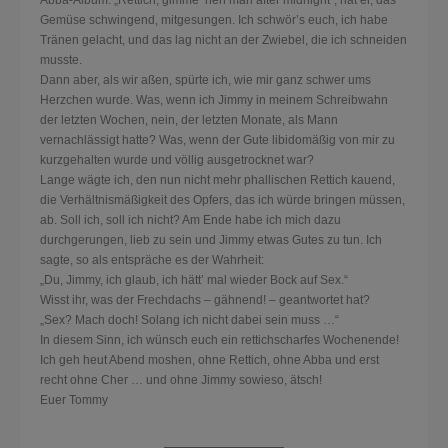
Gemüse schwingend, mitgesungen. Ich schwör’s euch, ich habe
Tränen gelacht, und das lag nicht an der Zwiebel, die ich schneiden
musste.
Dann aber, als wir aßen, spürte ich, wie mir ganz schwer ums
Herzchen wurde. Was, wenn ich Jimmy in meinem Schreibwahn
der letzten Wochen, nein, der letzten Monate, als Mann
vernachlässigt hatte? Was, wenn der Gute libidomäßig von mir zu
kurzgehalten wurde und völlig ausgetrocknet war?
Lange wägte ich, den nun nicht mehr phallischen Rettich kauend,
die Verhältnismäßigkeit des Opfers, das ich würde bringen müssen,
ab. Soll ich, soll ich nicht? Am Ende habe ich mich dazu
durchgerungen, lieb zu sein und Jimmy etwas Gutes zu tun. Ich
sagte, so als entspräche es der Wahrheit:
„Du, Jimmy, ich glaub, ich hätt’ mal wieder Bock auf Sex.“
Wisst ihr, was der Frechdachs – gähnend! – geantwortet hat?
„Sex? Mach doch! Solang ich nicht dabei sein muss …“
In diesem Sinn, ich wünsch euch ein rettichscharfes Wochenende!
Ich geh heut Abend moshen, ohne Rettich, ohne Abba und erst
recht ohne Cher … und ohne Jimmy sowieso, ätsch!
Euer Tommy