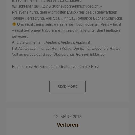
Ich sollte meinen Fitnessvertrag kündigen).
Wir schreiten zur KBMG (Kidneybohnenmumugedicht)-
Preisverleihung, dem wichtigsten Lyrik-Preis des gegenwärtigen
Tommy Herzsprung. Viel Spaß, ihr Gay Romance Bücher Schnuckis
Und nicht traurig sein, wenn ihr den hoch dotierten Preis – lach!
– nicht gewonnen habt. Immerhin seid ihr alle unter den Finalisten
gewesen.
And the winner is … Applaus, Applaus, Applaus!
PS: Achtet auch mal auf Herrn König. Der ist mal wieder die Härte.
Voll aufgeregt, der Süße. Übersprungs-Gähnen inklusive
Euer Tommy Herzsprung mit Grüßen von Jimmy Herz
READ MORE
12. MÄRZ 2018
Verloren