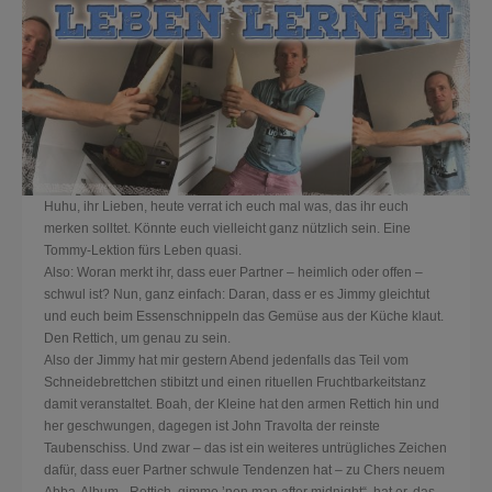
Huhu, ihr Lieben, heute verrat ich euch mal was, das ihr euch
merken solltet. Könnte euch vielleicht ganz nützlich sein. Eine
Tommy-Lektion fürs Leben quasi.
Also: Woran merkt ihr, dass euer Partner – heimlich oder offen –
schwul ist? Nun, ganz einfach: Daran, dass er es Jimmy gleichtut
und euch beim Essenschnippeln das Gemüse aus der Küche klaut.
Den Rettich, um genau zu sein.
Also der Jimmy hat mir gestern Abend jedenfalls das Teil vom
Schneidebrettchen stibitzt und einen r
ituellen Fruchtbarkeitstanz
damit veranstaltet. Boah, der Kleine hat den armen Rettich hin und
her geschwungen, dagegen ist John Travolta der reinste
Taubenschiss. Und zwar – das ist ein weiteres untrügliches Zeichen
dafür, dass euer Partner schwule Tendenzen hat – zu Chers neuem
Abba-Album. „Rettich, gimme ’nen man after midnight“, hat er, das