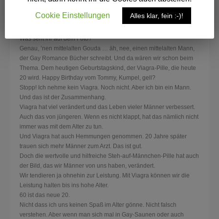
Cookie Einstellungen
Alles klar, fein :-)!
Was seht ihr auf dem Foto?
Genau, ’nen mittelalten Gouda … äh, nee, einen mittelalten Mann,
der Gay Romance Bücher schreibt. Und da wären wir schon beim
Thema. Dem heutigen Geburtstagskind, der Viagra-Pille, die heute
20 wird. Happy Birthday vom Tommy, Kumpel, gell?
Stopp! Ich nehme kein Viagra. Noch nicht. Aber ich bin ein Mann.
Und das ist der Zusammenhang.
Viagra hat viel verändert und das Leben vieler Männer verbessert.
Au
ch das von jüngeren. Wenn es nicht klappt, hat das nämlich nicht
immer was mit dem Alter zu tun.
Und Viagra hat auch Hemmungen genommen. 20 Jahre später
trauen sich mehr Männer zum Arzt. Das ist gut.
Doch die wertvolle und hilfreiche Steh-auf-Männchen-Pille hat auch
der Bild, das wir Männer von uns haben, verändert.
Wir tendieren ja ohnehin zur Leistung. Mit Viagra können wir die
Leistung halten bis ins hohe Alter.
60 ist das neue 20.
Nicht dass ich uns keinen Spaß im Alter gönne. Nicht falsch
verstehen. Aber wenn man sich mal in Gay-Saunen oder auch