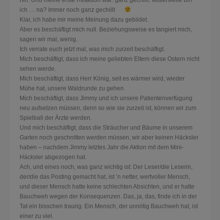
hin. Und meine erste Reaktion war: ganz gechillt. Mittlerweile bin
ich … na? Immer noch ganz gechillt
Klar, ich habe mir meine Meinung dazu gebildet.
Aber es beschäftigt mich null. Beziehungsweise es tangiert mich,
sagen wir mal, wenig.
Ich verrate euch jetzt mal, was mich zurzeit beschäftigt.
Mich beschäftigt, dass ich meine geliebten Eltern diese Ostern nicht
sehen werde.
Mich beschäftigt, dass Herr König, seit es wärmer wird, wieder
Mühe hat, unsere Waldrunde zu gehen.
Mich beschäftigt, dass Jimmy und ich unsere Patientenverfügung
neu aufsetzen müssen, denn so wie sie zurzeit ist, können wir zum
Spielball der Ärzte werden.
Und mich beschäftigt, dass die Sträucher und Bäume in unserem
Garten noch geschnitten werden müssen, wir aber keinen Häcksler
haben – nachdem Jimmy letztes Jahr die Aktion mit dem Mini-
Häcksler abgezogen hat.
Ach, und eines noch, was ganz wichtig ist: Der Leser/die Leserin,
der/die das Posting gemacht hat, ist ’n netter, wertvoller Mensch,
und dieser Mensch hatte keine schlechten Absichten, und er hatte
Bauchweh wegen der Konsequenzen. Das, ja, das, finde ich in der
Tat ein bisschen traurig. Ein Mensch, der unnötig Bauchweh hat, ist
einer zu viel.