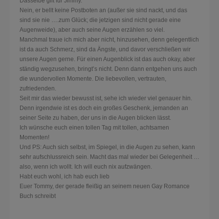
Dasselbe gilt für Jimmy.
Nein, er bellt keine Postbote
n an (außer sie sind nackt, und das
sind sie nie ….zum Glück; die jetzigen sind nicht gerade eine
Augenweide), aber auch seine Augen erzählen so viel.
Manchmal traue ich mich aber nicht, hinzusehen, denn gelegentlich
ist da auch Schmerz, sind da Ängste, und davor verschließen wir
unsere Augen gerne. Für einen Augenblick ist das auch okay, aber
ständig wegzusehen, bringt’s nicht. Denn dann entgehen uns auch
die wundervollen Momente. Die liebevollen, vertrauten,
zufriedenden.
Seit mir das wieder bewusst ist, sehe ich wieder viel genauer hin.
Denn irgendwie ist es doch ein großes Geschenk, jemanden an
seiner Seite zu haben, der uns in die Augen blicken lässt.
Ich wünsche euch einen tollen Tag mit tollen, achtsamen
Momenten!
Und PS: Auch sich selbst, im Spiegel, in die Augen zu sehen, kann
sehr aufschlussreich sein. Macht das mal wieder bei Gelegenheit …
also, wenn ich wollt. Ich will euch nix aufzwängen.
Habt euch wohl, ich hab euch lieb
Euer Tommy, der gerade fleißig an seinem neuen Gay Romance
Buch schreibt