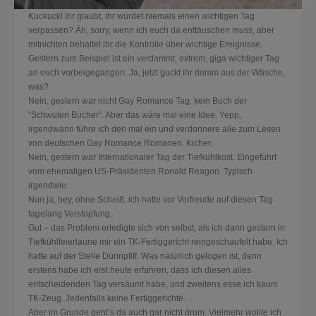
Kuckuck! Ihr glaubt, ihr würdet niemals einen wichtigen Tag
verpassen? Äh, sorry, wenn ich euch da enttäuschen muss, aber
mitnichten behaltet ihr die Kontrolle über wichtige Ereignisse.
Gestern zum Beispiel ist ein verdammt, extrem, giga wichtiger Tag
an euch vorbeigegangen. Ja, jetzt guckt ihr dumm aus der Wäsche,
was?
Nein, gestern war nicht Gay Romance Tag, kein Buch der
“Schwulen Bücher”. Aber das wäre mal eine Idee. Yepp,
irgendwann führe ich den mal ein und verdonnere alle zum Lesen
von deutschen Gay Romance Romanen. Kicher.
Nein, gestern war Internationaler Tag der Tiefkühlkost. Eingeführt
vom ehemaligen US-Präsidenten Ronald Reagon. Typisch
irgendwie.
Nun ja, hey, ohne Scheiß, ich h
atte vor Vorfreude auf diesen Tag
tagelang Verstopfung.
Gut – das Problem erledigte sich von selbst, als ich dann gestern in
Tiefkühlfeierlaune mir ein TK-Fertiggericht reingeschaufelt habe. Ich
hatte auf der Stelle Dünnpfiff. Was natürlich gelogen ist, denn
erstens habe ich erst heute erfahren, dass ich diesen alles
entscheidenden Tag versäumt habe, und zweitens esse ich kaum
TK-Zeug. Jedenfalls keine Fertiggerichte.
Aber im Grunde geht’s da auch gar nicht drum. Vielmehr wollte ich