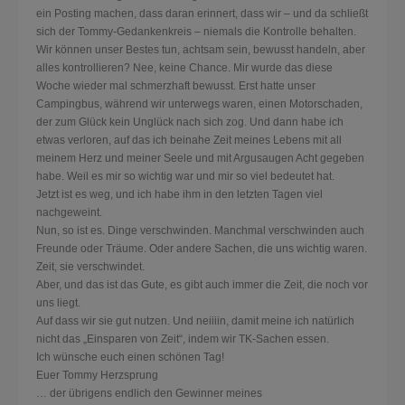
ein Posting machen, dass daran erinnert, dass wir – und da schließt
sich der Tommy-Gedankenkreis – niemals die Kontrolle behalten.
Wir können unser Bestes tun, achtsam sein, bewusst handeln, aber
alles kontrollieren? Nee, keine Chance. Mir wurde das diese
Woche wieder mal schmerzhaft bewusst. Erst hatte unser
Campingbus, während wir unterwegs waren, einen Motorschaden,
der zum Glück kein Unglück nach sich zog. Und dann habe ich
etwas verloren, auf das ich beinahe Zeit meines Lebens mit all
meinem Herz und meiner Seele und mit Argusaugen Acht gegeben
habe. Weil es mir so wichtig war und mir so viel bedeutet hat.
Jetzt ist es weg, und ich habe ihm in den letzten Tagen viel
nachgeweint.
Nun, so ist es. Dinge verschwinden. Manchmal verschwinden auch
Freunde oder Träume. Oder andere Sachen, die uns wichtig waren.
Zeit, sie verschwindet.
Aber, und das ist das Gute, es gibt auch immer die Zeit, die noch vor
uns liegt.
Auf dass wir sie gut nutzen. Und neiiiin, damit meine ich natürlich
nicht das „Einsparen von Zeit“, indem wir TK-Sachen essen.
Ich wünsche euch einen schönen Tag!
Euer Tommy Herzsprung
… der übrigens endlich den Gewinner meines