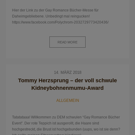
Hier der Link zu der Gay Romance Bücher-Messe für
Daheimgebliebene. Unbedingt mal reingucken!
https://www.facebook.com/Polychrom-2032729773420436/
READ MORE
14. MÄRZ 2018
Tommy Herzsprung – der voll schwule
Kidneybohnenmumu-Award
ALLGEMEIN
Tatatataaa! Willkommen zu DEM schwulen “Gay Romance Bücher
Event”. Der rote Teppich ist ausgerollt, die Haare sind
hochgestreckt, die Brust ist hochgebunden (uups, wo ist sie denn?