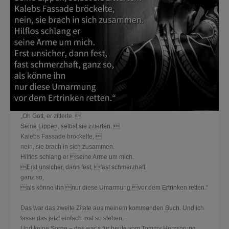
„Oh Gott, er zitterte. 
Seine Lippen, selbst sie zitterten. 
Kalebs Fassade bröckelte, 
nein, sie brach in sich zusammen.
Hilflos schlang er seine Arme um mich.
Erst unsicher, dann fest, fast schmerzhaft,
ganz so,
als könne ihn nur diese Umarmung vor dem Ertrinken retten.“
Das war das zweite Zitate aus meinem kommenden Buch. Und ich
lasse das jetzt einfach mal so stehen.
Und keine Sorge – das war’s für heute vom Tommy Herzsprung.