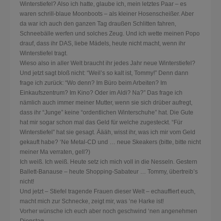
Winterstiefel? Also ich hatte, glaube ich, mein letztes Paar – es
waren schrill-blaue Moonboots – als kleiner Hosenscheißer. Aber
da war ich auch den ganzen Tag draußen Schlitten fahren,
Schneebälle werfen und solches Zeug. Und ich wette meinen Popo
drauf, dass ihr DAS, liebe Mädels, heute nicht macht, wenn ihr
Winterstiefel tragt.
Wieso also in aller Welt braucht ihr jedes Jahr neue Winterstiefel?
Und jetzt sagt bloß nicht: “Weil’s so kalt ist, Tommy!” Denn dann
frage ich zurück: “Wo denn? Im Büro beim Arbeiten? Im
Einkaufszentrum? Im Kino? Oder im Aldi? Na?” Das frage ich
nämlich auch immer meiner Mutter, wenn sie sich drüber aufregt,
dass ihr “Junge” keine “ordentlichen Winterschuhe” hat. Die Gute
hat mir sogar schon mal das Geld für welche zugesteckt. “Für
Winterstiefel” hat sie gesagt. Äääh, wisst ihr, was ich mir vom Geld
gekauft habe? ‘Ne Metal-CD und … neue Skeakers (bitte, bitte nicht
meiner Ma verraten, gell?)
Ich weiß. Ich weiß. Heute setz ich mich voll in die Nesseln. Gestern
Ballett-Banause – heute Shopping-Sabateur … Tommy, übertreib’s
nicht!
Und jetzt – Stiefel tragende Frauen dieser Welt – echauffiert euch,
macht mich zur Schnecke, zeigt mir, was ‘ne Harke ist!
Vorher wünsche ich euch aber noch geschwind ‘nen angenehmen
Dienstag