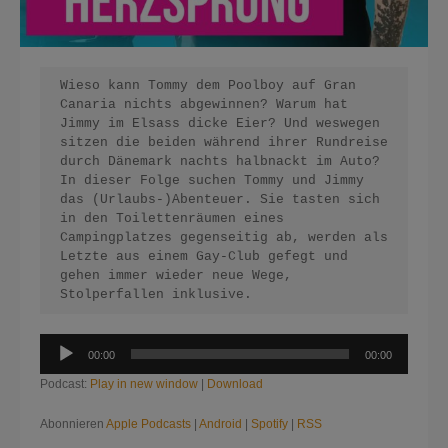
Wieso kann Tommy dem Poolboy auf Gran 
Canaria nichts abgewinnen? Warum hat 
Jimmy im Elsass dicke Eier? Und weswegen 
sitzen die beiden während ihrer Rundreise 
durch Dänemark nachts halbnackt im Auto? 
In dieser Folge suchen Tommy und Jimmy 
das (Urlaubs-)Abenteuer. Sie tasten sich 
in den Toilettenräumen eines 
Campingplatzes gegenseitig ab, werden als 
Letzte aus einem Gay-Club gefegt und 
gehen immer wieder neue Wege, 
Stolperfallen inklusive.
Audio-
00:00
00:00
Player
Podcast:
Play in new window
|
Download
Abonnieren
Apple Podcasts
|
Android
|
Spotify
|
RSS