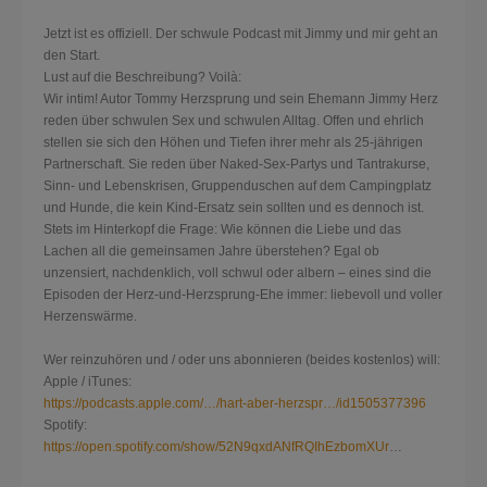
Jetzt ist es offiziell. Der schwule Podcast mit Jimmy und mir geht an
den Start.
Lust auf die Beschreibung? Voilà:
Wir intim! Autor Tommy Herzsprung und sein Ehemann Jimmy Herz
reden über schwulen Sex und schwulen Alltag. Offen und ehrlich
stellen sie sich den Höhen und Tiefen ihrer mehr als 25-jährigen
Partnerschaft. Sie reden über Naked-Sex-Partys und Tantrakurse,
Sinn- und Lebenskrisen, Gruppenduschen auf dem Campingplatz
und Hunde, die kein Kind-Ersatz sein sollten und e
s dennoch ist.
Stets im Hinterkopf die Frage: Wie können die Liebe und das
Lachen all die gemeinsamen Jahre überstehen? Egal ob
unzensiert, nachdenklich, voll schwul oder albern – eines sind die
Episoden der Herz-und-Herzsprung-Ehe immer: liebevoll und voller
Herzenswärme.
Wer reinzuhören und / oder uns abonnieren (beides kostenlos) will:
Apple / iTunes:
https://podcasts.apple.com/…/hart-aber-herzspr…/id1505377396
Spotify:
https://open.spotify.com/show/52N9qxdANfRQIhEzbomXUr
…