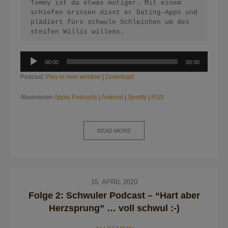
Tommy ist da etwas mutiger. Mit einem 
schiefen Grinsen disst er Dating-Apps und 
plädiert fürs schwule Schleichen um des 
steifen Willis willens.
Audio-
00:00
00:00
Player
Podcast:
Play in new window
|
Download
Abonnieren
Apple Podcasts
|
Android
|
Spotify
|
RSS
READ MORE
15. APRIL 2020
Folge 2: Schwuler Podcast – “Hart aber
Herzsprung” … voll schwul :-)