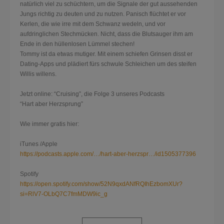
natürlich viel zu schüchtern, um die Signale der gut aussehenden
Jungs richtig zu deuten und zu nutzen. Panisch flüchtet er vor
Kerlen, die wie irre mit dem Schwanz wedeln, und vor
aufdringlichen Stechmücken. Nicht, dass die Blutsauger ihm am
Ende in den hüllenlosen Lümmel stechen!
Tommy ist da etwas mutiger. Mit einem schiefen Grinsen disst er
Dating-Apps und plädi
ert fürs schwule Schleichen um des steifen
Willis willens.
Jetzt online: “Cruising”, die Folge 3 unseres Podcasts
“Hart aber Herzsprung”
Wie immer gratis hier:
iTunes /Apple
https://podcasts.apple.com/…/hart-aber-herzspr…/id1505377396
Spotify
https://open.spotify.com/show/52N9qxdANfRQIhEzbomXUr?
si=RlV7-OLbQ7C7fmMDW9ic_g