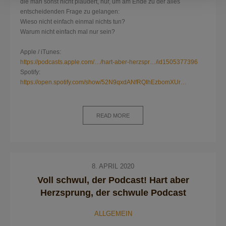
die man sonst nicht plaudert, nur, um am Ende zu der alles
entscheidenden Frage zu gelangen:
Wieso nicht einfach einmal nichts tun?
Warum nicht einfach mal nur sein?
Apple / iTunes:
https://podcasts.apple.com/…/hart-aber-herzspr…/id1505377396
Spotify:
https://open.spotify.com/show/52N9qxdANfRQIhEzbomXUr…
READ MORE
8. APRIL 2020
Voll schwul, der Podcast! Hart aber
Herzsprung, der schwule Podcast
ALLGEMEIN