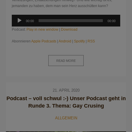
Verletzungen, Enttäuschungen hinweg? Und wie wichtig ist es,
jemanden zu haben, dem man sein Herz ausschütten kann?
Audio-
00:00
00:00
Player
Podcast:
Play in new window
|
Download
Abonnieren
Apple Podcasts
|
Android
|
Spotify
|
RSS
READ MORE
21. APRIL 2020
Podcast – voll schwul :-) Unser Podcast geht in
Runde 3. Thema: Gay Crusing
ALLGEMEIN