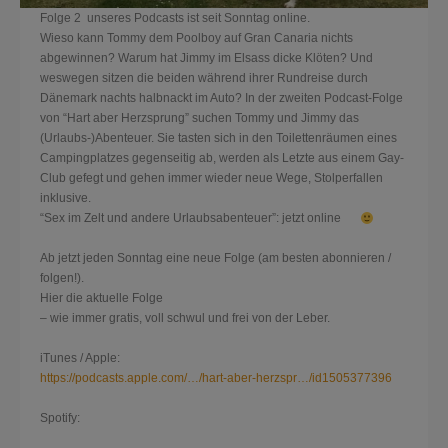
Folge 2 unseres Podcasts ist seit Sonntag online.
Wieso kann Tommy dem Poolboy auf Gran Canaria nichts
abgewinnen? Warum hat Jimmy im Elsass dicke Klöten? Und
weswegen sitzen die beiden während ihrer Rundreise durch
Dänemark nachts halbnackt im Auto? In der zweiten Podcast-Folge
von “Hart aber Herzsprung” suchen Tommy und Jimmy das
(Urlaubs-)Abenteuer. Sie tasten sich in den Toilettenräumen eines
Campingplatzes gegenseitig ab, werden als Letzte aus einem Gay-
Club gefegt und gehen immer wieder neue Wege, Stolperfallen
inklusi
ve.
“Sex im Zelt und andere Urlaubsabenteuer”: jetzt online
Ab jetzt jeden Sonntag eine neue Folge (am besten abonnieren /
folgen!).
Hier die aktuelle Folge
– wie immer gratis, voll schwul und frei von der Leber.
iTunes / Apple:
https://podcasts.apple.com/…/hart-aber-herzspr…/id1505377396
Spotify: