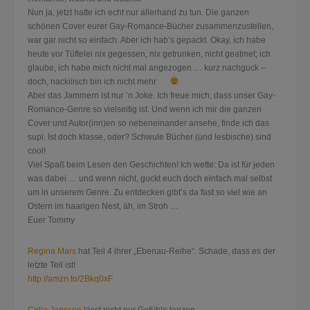
Nun ja, jetzt hatte ich echt nur allerhand zu tun.
Die ganzen
schönen Cover eurer Gay-Romance-Bücher zusammenzustellen,
war gar nicht so einfach. Aber ich hab’s gepackt. Okay, ich habe
heute vor Tüftelei nix gegessen, nix getrunken, nicht geatmet; ich
glaube, ich habe mich nicht mal angezogen … kurz nachguck –
doch, nackiiisch bin ich nicht mehr
Aber das Jammern ist nur ’n Joke. Ich freue mich, dass unser Gay-
Romance-Genre so vielseitig ist. Und wenn ich mir die ganzen
Cover und Autor(inn)en so nebeneinander ansehe, finde ich das
supi. Ist doch klasse, oder? Schwule Bücher (und lesbische) sind
cool!
Viel Spaß beim Lesen den Geschichten! Ich wette: Da ist für jeden
was dabei … und wenn nicht, guckt euch doch einfach mal selbst
um in unserem Genre. Zu entdecken gibt’s da fast so viel wie an
Ostern im haarigen Nest, äh, im Stroh …
Euer Tommy
Regina Mars
hat Teil 4 ihrer „Ebenau-Reihe“. Schade, dass es der
letzte Teil ist!
http://amzn.to/2Bkq0xF