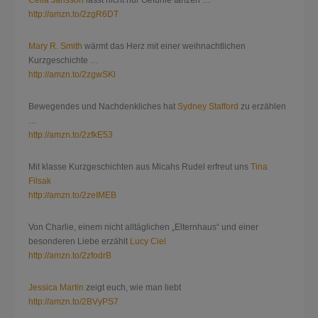
Celia Jansson
lässt nicht nur Gefühle tanzen …
http://amzn.to/2zgR6DT
Mary R. Smith
wärmt das Herz mit einer weihnachtlichen
Kurzgeschichte …
http://amzn.to/2zgwSKl
Bewegendes und Nachdenkliches hat
Sydney Stafford
zu erzählen
…
http://amzn.to/2zfkE53
Mit klasse Kurzgeschichten aus Micahs Rudel erfreut uns
Tina
Filsak
http://amzn.to/2zeIMEB
Von Charlie, einem nicht alltäglichen „Elternhaus“ und einer
besonderen Liebe erzählt
Lucy Ciel
http://amzn.to/2zfodrB
Jessica Martin
zeigt euch, wie man liebt
http://amzn.to/2BVyPS7