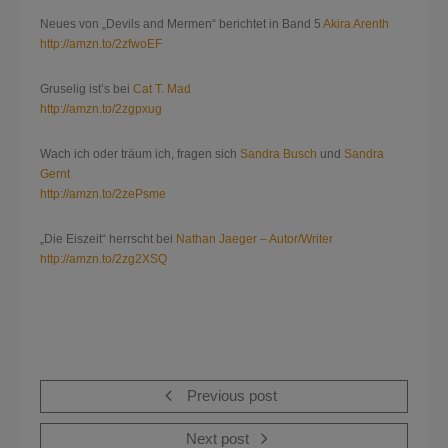
Neues von „Devils and Mermen“ berichtet in Band 5
Akira Arenth
http://amzn.to/2zfwoEF
Gruselig ist’s bei
Cat T. Mad
http://amzn.to/2zgpxug
Wach ich oder träum ich, fragen sich
Sandra Busch
und
Sandra
Gernt
http://amzn.to/2zePsme
„Die Eiszeit“ herrscht bei
Nathan Jaeger – Autor/Writer
http://amzn.to/2zg2XSQ
Previous post
Next post