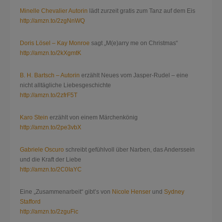
Minelle Chevalier Autorin
lädt zurzeit gratis zum Tanz auf dem Eis
http://amzn.to/2zgNnWQ
Doris Lösel – Kay Monroe
sagt „M(e)arry me on Christmas“
http://amzn.to/2kXgmtK
B. H. Bartsch – Autorin
erzählt Neues vom Jasper-Rudel – eine
nicht alltägliche Liebesgeschichte
http://amzn.to/2zfrF5T
Karo Stein
erzählt von einem Märchenkönig
http://amzn.to/2pe3vbX
Gabriele Oscuro
schreibt gefühlvoll über Narben, das Anderssein
und die Kraft der Liebe
http://amzn.to/2C0IaYC
Eine „Zusammenarbeit“ gibt’s von
Nicole Henser
und
Sydney
Stafford
http://amzn.to/2zguFic