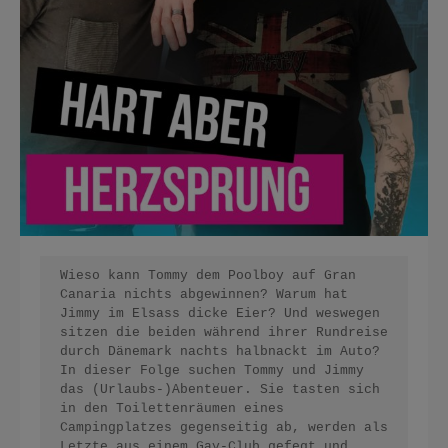
Wieso kann Tommy dem Poolboy auf Gran 
Canaria nichts abgewinnen? Warum hat 
Jimmy im Elsass dicke Eier? Und weswegen 
sitzen die beiden während ihrer Rundreise 
durch Dänemark nachts halbnackt im Auto? 
In dieser Folge suchen Tommy und Jimmy 
das (Urlaubs-)Abenteuer. Sie tasten sich 
in den Toilettenräumen eines 
Campingplatzes gegenseitig ab, werden als 
Letzte aus einem Gay-Club gefegt und 