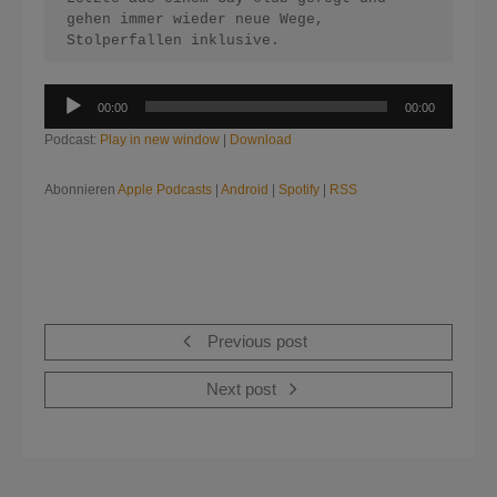
gehen immer wieder neue Wege, 
Stolperfallen inklusive.
Audio-
00:00
00:00
Player
Podcast:
Play in new window
|
Download
Abonnieren
Apple Podcasts
|
Android
|
Spotify
|
RSS
Previous post
Next post