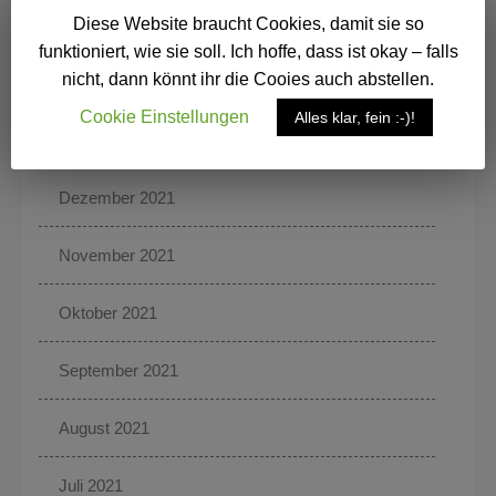
Diese Website braucht Cookies, damit sie so
März 2022
funktioniert, wie sie soll. Ich hoffe, dass ist okay – falls
nicht, dann könnt ihr die Cooies auch abstellen.
Februar 2022
Cookie Einstellungen
Alles klar, fein :-)!
Januar 2022
Dezember 2021
November 2021
Oktober 2021
September 2021
August 2021
Juli 2021