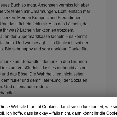
n neues Buch so mögt. Ansonsten vermiss ich aber
wie vor fehlen mir Umarmungen. Echt, einfach mal
en, herzen. Meinen Kumpels und Freundinnen
nd das Lächeln fehlt mir. Also das Lächeln, das
t ihr was? Lächeln funktioniert trotzdem.
Mal an der Supermarktkasse lächeln – es kommt
cheln. Und wie gesagt – ich lächle ich seit der
a. Bin sehr happy und sehr dankbar! Danke fürs
der Link zum Behandler, der Link in den Brunnen
 Link zum Verständnis, dass es mehr gibt als nur
und das Böse. Die Wahrheit liegt nicht selten
n dem “Like” und dem “Hate”-Emoji der Sozialen
en. Und miteinander reden.
ehandler
Diese Website braucht Cookies, damit sie so funktioniert, wie si
oll. Ich hoffe, dass ist okay – falls nicht, dann könnt ihr die Cooi