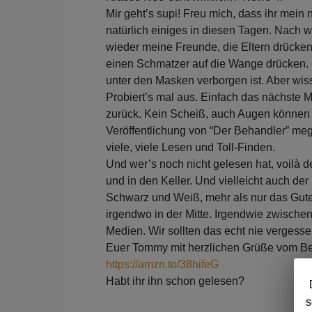
Mir geht’s supi! Freu mich, dass ihr mei
natürlich einiges in diesen Tagen. Nach 
wieder meine Freunde, die Eltern drück
einen Schmatzer auf die Wange drücken. U
unter den Masken verborgen ist. Aber wiss
Probiert’s mal aus. Einfach das nächste 
zurück. Kein Scheiß, auch Augen können lä
Veröffentlichung von “Der Behandler” meg
viele, viele Lesen und Toll-Finden.
Und wer’s noch nicht gelesen hat, voilà 
und in den Keller. Und vielleicht auch der
Schwarz und Weiß, mehr als nur das Gute 
irgendwo in der Mitte. Irgendwie zwische
Medien. Wir sollten das echt nie vergess
Euer Tommy mit herzlichen Grüße vom B
https://amzn.to/38hifeG
Habt ihr ihn schon gelesen?
s