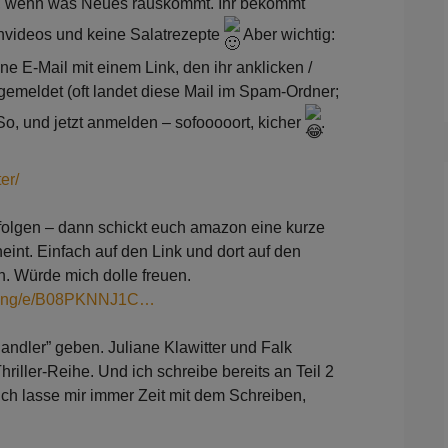
ls, wenn was Neues rauskommt. Ihr bekommt
videos und keine Salatrezepte
Aber wichtig:
 E-Mail mit einem Link, den ihr anklicken /
ngemeldet (oft landet diese Mail im Spam-Ordner;
. So, und jetzt anmelden – sofooooort, kicher
.
er/
zon folgen – dann schickt euch amazon eine kurze
eint. Einfach auf den Link und dort auf den
n. Würde mich dolle freuen.
prung/e/B08PKNNJ1C…
andler” geben. Juliane Klawitter und Falk
riller-Reihe. Und ich schreibe bereits an Teil 2
 ich lasse mir immer Zeit mit dem Schreiben,