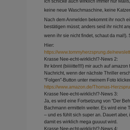
Ich schicke auch wirklich immer nur Mai
keine neue Waschmaschine, keine Katzen
Nach dem Anmelden bekommt ihr noch eine
bestätigen müsst; anders seid ihr nicht a
wenn ihr sie nicht findet, schaut da mal!)
Hier:
https://www.tommyherzsprung.de/newslett
Krasse Nee-echt-wirklich!?-News 2:
Ihr könnt (biiiiitte!!!!) mir auch auf ama
Nachricht, wenn der nächste Thriller ersch
“Folgen”-Button unter meinem Foto klicke
https://www.amazon.de/Thomas-Herzs
Krasse Nee-echt-wirklich!?-News 3:
Ja, es wird eine Fortsetzung von “Der Beh
Bachmann ermitteln weiter. Es wird eine Th
– und es fühlt sich super an. Dauert aber,
damit es wirklich mega guuuut wird.
Krasse Nee-echt-wirklich!?-News 4: