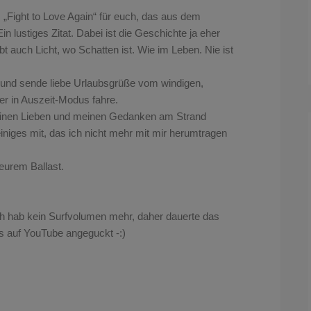
us „Fight to Love Again“ für euch, das aus dem
in lustiges Zitat. Dabei ist die Geschichte ja eher
ibt auch Licht, wo Schatten ist. Wie im Leben. Nie ist
nd sende liebe Urlaubsgrüße vom windigen,
r in Auszeit-Modus fahre.
 meinen Lieben und meinen Gedanken am Strand
iniges mit, das ich nicht mehr mit mir herumtragen
eurem Ballast.
ch hab kein Surfvolumen mehr, daher dauerte das
s auf YouTube angeguckt -:)