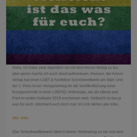
Huhu, ich habe zwar eigentlich nix mit dem Amrun-Verlag zu tun,
aber gerne mache ich euch drauf aufmerksam. Alsoooo, der Amrun-
Verlag hat einen LGBT & Fanfiktion-Schreibwettwerb am Start. Und
der 1. Preis ist ein Verlagsvertrag für die Veröffentlichung einer
Kurzgeschichte in einer LGBTIQ+ Anthologie, die als eBook und
Print im ersten Halbjahr 2019 erscheinen wird. Vielleicht ist das ja
was für euch; informiert euch doch mal; im Link stehen alle Infos.
Alle Infos
(Der Schreibwettbewerb steht in keiner Verbindung zu mir und wird