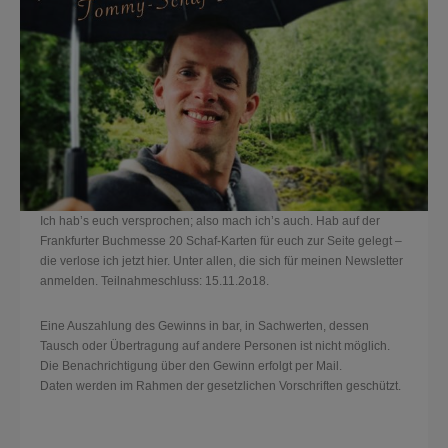
Ich hab’s euch versprochen; also mach ich’s auch. Hab auf der
Frankfurter Buchmesse 20 Schaf-Karten für euch zur Seite gelegt –
die verlose ich jetzt hier. Unter allen, die sich für meinen Newsletter
anmelden. Teilnahmeschluss: 15.11.2o18.
Eine Auszahlung des Gewinns in bar, in Sachwerten, dessen
Tausch oder Übertragung auf andere Personen ist nicht möglich.
Die Benachrichtigung über den Gewinn erfolgt per Mail.
Daten werden im Rahmen der gesetzlichen Vorschriften geschützt.