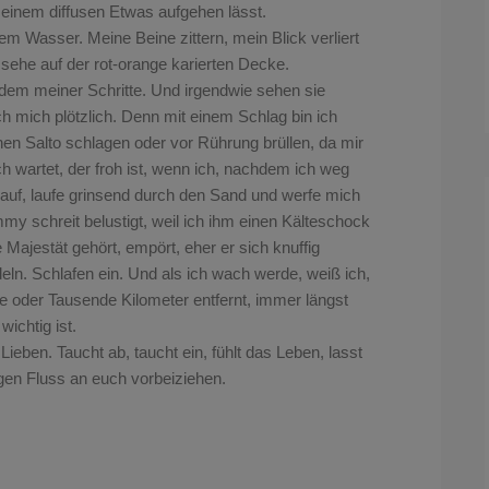
n einem diffusen Etwas aufgehen lässt.
dem Wasser. Meine Beine zittern, mein Blick verliert
n sehe auf der rot-orange karierten Decke.
em meiner Schritte. Und irgendwie sehen sie
ch mich plötzlich. Denn mit einem Schlag bin ich
nen Salto schlagen oder vor Rührung brüllen, da mir
h wartet, der froh ist, wenn ich, nachdem ich weg
auf, laufe grinsend durch den Sand und werfe mich
my schreit belustigt, weil ich ihm einen Kälteschock
e Majestät gehört, empört, eher er sich knuffig
ln. Schlafen ein. Und als ich wach werde, weiß ich,
se oder Tausende Kilometer entfernt, immer längst
ichtig ist.
eben. Taucht ab, taucht ein, fühlt das Leben, lasst
igen Fluss an euch vorbeiziehen.