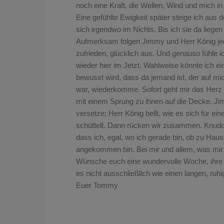
noch eine Kraft, die Wellen, Wind und mich i
Eine gefühlte Ewigkeit später steige ich aus 
sich irgendwo im Nichts. Bis ich sie da liege
Aufmerksam folgen Jimmy und Herr König jed
zufrieden, glücklich aus. Und genauso fühle i
wieder hier im Jetzt. Wahlweise könnte ich ei
bewusst wird, dass da jemand ist, der auf mic
war, wiederkomme. Sofort geht mir das Herz 
mit einem Sprung zu ihnen auf die Decke. Jim
versetze; Herr König bellt, wie es sich für ein
schüttelt. Dann rücken wir zusammen. Knudde
dass ich, egal, wo ich gerade bin, ob zu Hau
angekommen bin. Bei mir und allem, was mir w
Wünsche euch eine wundervolle Woche, ihre Li
es nicht ausschließlich wie einen langen, ruh
Euer Tommy