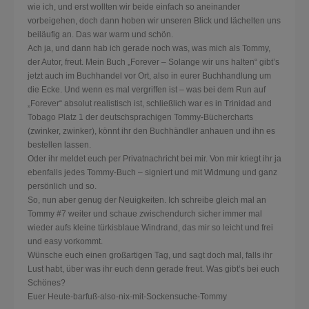
wie ich, und erst wollten wir beide einfach so aneinander
vorbeigehen, doch dann hoben wir unseren Blick und lächelten uns
beiläufig an. Das war warm und schön.
Ach ja, und dann hab ich gerade noch was, was mich als Tommy,
der Autor, freut. Mein Buch „Forever – Solange wir uns halten“ gibt’s
jetzt auch im Buchhandel vor Ort, also in eurer Buchhandlung um
die Ecke. Und wenn es mal vergriffen ist – was bei dem Run auf
„Forever“ absolut realistisch ist, schließlich war es in Trinidad and
Tobago Platz 1 der deutschsprachigen Tommy-Büchercharts
(zwinker, zwinker), könnt ihr den Buchhändler anhauen und ihn es
bestellen lassen.
Oder ihr meldet euch per Privatnachricht bei mir. Von mir kriegt ihr ja
ebenfalls jedes Tommy-Buch – signiert und mit Widmung und ganz
persönlich und so.
So, nun aber genug der Neuigkeiten. Ich schreibe gleich mal an
Tommy #7 weiter und schaue zwischendurch sicher immer mal
wieder aufs kleine türkisblaue Windrand, das mir so leicht und frei
und easy vorkommt.
Wünsche euch einen großartigen Tag, und sagt doch mal, falls ihr
Lust habt, über was ihr euch denn gerade freut. Was gibt’s bei euch
Schönes?
Euer Heute-barfuß-also-nix-mit-Sockensuche-Tommy