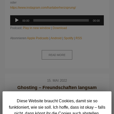
oder
https://www.instagram.com/hartaberherzsprung/
Audio-
00:00
00:00
Player
Podcast:
Play in new window
|
Download
Abonnieren
Apple Podcasts
|
Android
|
Spotify
|
RSS
READ MORE
15. MAI 2022
Ghosting – Freundschaften langsam
einschlafen lassen. Oder besser doch nicht?
Diese Website braucht Cookies, damit sie so
PODCAST
funktioniert, wie sie soll. Ich hoffe, dass ist okay – falls
nicht, dann könnt ihr die Cooies auch abstellen.