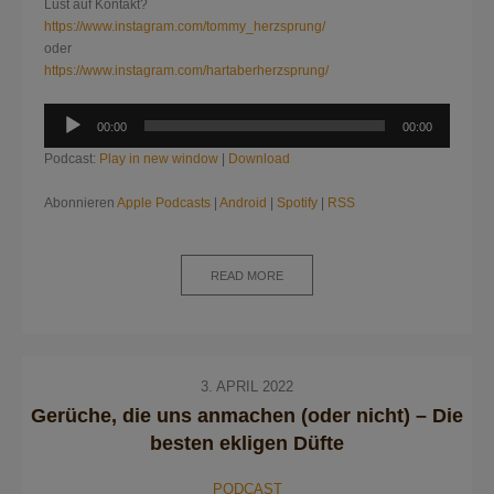
Lust auf Kontakt?
https://www.instagram.com/tommy_herzsprung/
oder
https://www.instagram.com/hartaberherzsprung/
Audio-
00:00
00:00
Player
Podcast:
Play in new window
|
Download
Abonnieren
Apple Podcasts
|
Android
|
Spotify
|
RSS
READ MORE
3. APRIL 2022
Gerüche, die uns anmachen (oder nicht) – Die
besten ekligen Düfte
PODCAST