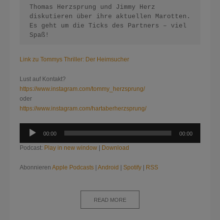
Thomas Herzsprung und Jimmy Herz 
diskutieren über ihre aktuellen Marotten. 
Es geht um die Ticks des Partners – viel 
Spaß!
Link zu Tommys Thriller: Der Heimsucher
Lust auf Kontakt?
https://www.instagram.com/tommy_herzsprung/
oder
https://www.instagram.com/hartaberherzsprung/
Audio-
00:00
00:00
Player
Podcast:
Play in new window
|
Download
Abonnieren
Apple Podcasts
|
Android
|
Spotify
|
RSS
READ MORE