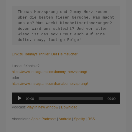
Thomas Herzsprung und Jimmy Herz reden 
über die besten fiesen Gerüche. Was macht 
uns an? Was weckt Kindheitserinnerungen? 
Wovon wird uns schlecht? Und vor allem 
wieso ist das so? Freut euch auf eine 
dufte, sexy, lustige Folge!
Link zu Tommys Thriller: Der Heimsucher
Lust auf Kontakt?
https://www.instagram.com/tommy_herzsprung/
oder
https://www.instagram.com/hartaberherzsprung/
Audio-
00:00
00:00
Player
Podcast:
Play in new window
|
Download
Abonnieren
Apple Podcasts
|
Android
|
Spotify
|
RSS