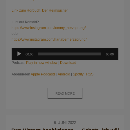
Link zum Hörbuch: Der Heimsucher
Lust auf Kontakt?
https://www.instagram.com/tommy_herzsprung/
oder
https://www.instagram.com/hartaberherzsprung/
Audio-
00:00
00:00
Player
Podcast:
Play in new window
|
Download
Abonnieren
Apple Podcasts
|
Android
|
Spotify
|
RSS
READ MORE
6. JUNI 2022