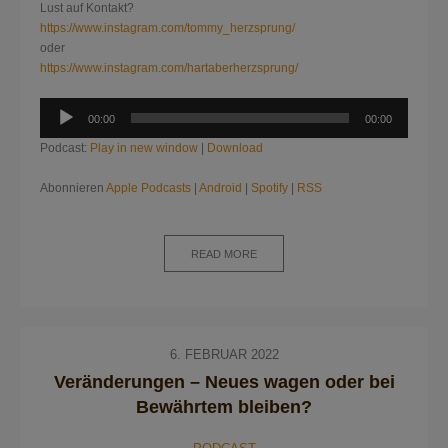
Lust auf Kontakt?
https://www.instagram.com/tommy_herzsprung/
oder
https://www.instagram.com/hartaberherzsprung/
Audio-
00:00
00:00
Player
Podcast:
Play in new window
|
Download
Abonnieren
Apple Podcasts
|
Android
|
Spotify
|
RSS
READ MORE
6. FEBRUAR 2022
Veränderungen – Neues wagen oder bei
Bewährtem bleiben?