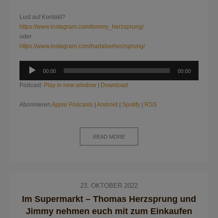
Lust auf Kontakt?
https://www.instagram.com/tommy_herzsprung/
oder
https://www.instagram.com/hartaberherzsprung/
Audio-
00:00
00:00
Player
Podcast:
Play in new window
|
Download
Abonnieren
Apple Podcasts
|
Android
|
Spotify
|
RSS
READ MORE
23. OKTOBER 2022
Im Supermarkt – Thomas Herzsprung und
Jimmy nehmen euch mit zum Einkaufen