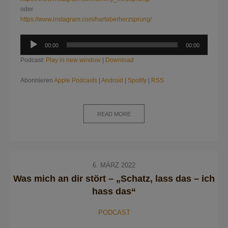
oder
https://www.instagram.com/hartaberherzsprung/
Audio-
00:00
00:00
Player
Podcast:
Play in new window
|
Download
Abonnieren
Apple Podcasts
|
Android
|
Spotify
|
RSS
READ MORE
6. MÄRZ 2022
Was mich an dir stört – „Schatz, lass das – ich
hass das“
PODCAST