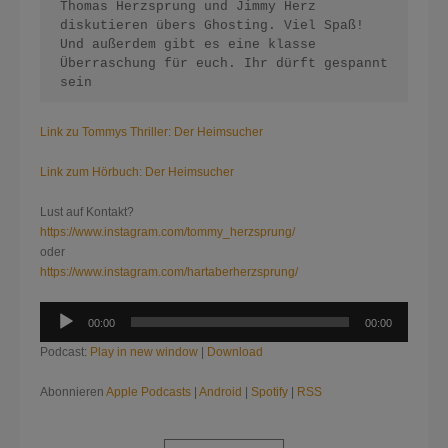
Thomas Herzsprung und Jimmy Herz 
diskutieren übers Ghosting. Viel Spaß! 
Und außerdem gibt es eine klasse 
Überraschung für euch. Ihr dürft gespannt 
sein
Link zu Tommys Thriller: Der Heimsucher
Link zum Hörbuch: Der Heimsucher
Lust auf Kontakt?
https://www.instagram.com/tommy_herzsprung/
oder
https://www.instagram.com/hartaberherzsprung/
Audio-
00:00
00:00
Player
Podcast:
Play in new window
|
Download
Abonnieren
Apple Podcasts
|
Android
|
Spotify
|
RSS