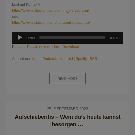
Lust auf Kontakt?
https://www.instagram.com/tommy_herzsprung/
oder
https://www.instagram.com/hartaberherzsprung/
Audio-
00:00
00:00
Player
Podcast:
Play in new window
|
Download
Abonnieren
Apple Podcasts
|
Android
|
Spotify
|
RSS
READ MORE
25. SEPTEMBER 2022
Aufschieberitis – Wem du‘s heute kannst
besorgen …